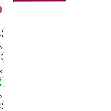
ח
רו
מט
ה
יד
מע
א
פ
מצ
ילד