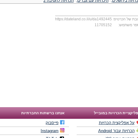
רויות בירושלים
,
היכרויות עם גברים
,
הכרויות לחטיבה 2
בת של הכרטיס:
https://dateland.co.il/u/da1492445
פר משתמש:
11705152
ליקציית הכרויות במובייל
אנחנו ברשתות החברתיות
על אפליקצית הכרויות
פייסבוק
הכרויות עבור Android
Instagram