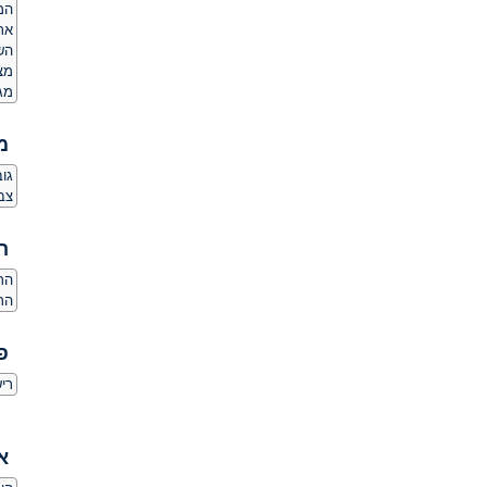
המ
אר
הש
מצ
מג
מ
גובה:
צבע
ה
הרג
הר
פ
ריש
א