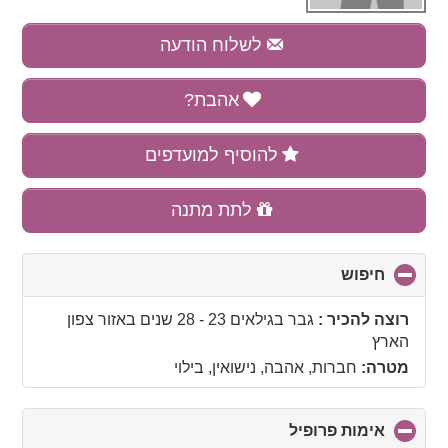
לשלוח הודעה
אהבת?
להוסיף למועדפים
לתת מתנה
חיפוש
click
to
collapse
רוצה להכיר :
גבר בגילאים 23 - 28 שנים
באזור
צפון
contents
הארץ
מטרה:
חברות, אהבה, נישואין, בילוי
אימות פרופיל
click