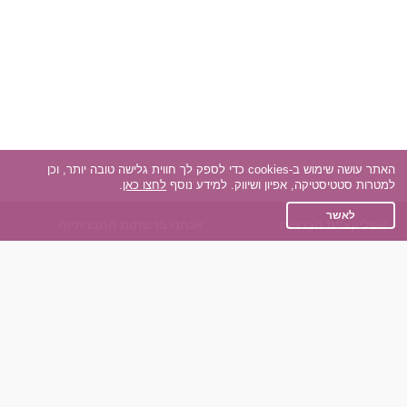
האתר עושה שימוש ב-cookies כדי לספק לך חווית גלישה טובה יותר, וכן
למטרות סטטיסטיקה, אפיון ושיווק. למידע נוסף
לחצו כאן
.
לאשר
אפליקציית הכרויות
אנחנו ברשתות החברתיות
על אפליקצית הכרויות
Facebook
הכרויות עבור Android
Instagram
הכרויות עבור iOS
TikTok
רות - צ'אט בוט הכרויות
Dateland.co.il
השותפים שלנו
תקנון
הכרויות לאקדמאים
מדיניות הפרטיות
הכרויות לגילאים 50+