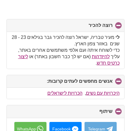
רוצה להכיר
click
to
collapse
לי
מעיר טבריה, ישראל רוצה להכיר גבר בגילאים 23 - 28
contents
שנים באזור צפון הארץ.
כדי לשוחח איתה ועם אלפי משתמשים אחרים באתר,
עליך
להיזדהות
(אם יש לך כבר חשבון באתר) או
ליצור
כרטיס חדש
.
אנשים מחפשים לעתים קרובות:
click
to
collapse
היכרויות עם נשים
,
הכרויות לישראלים
contents
שיתוף
click
to
collapse
contents
WhatsApp
Facebook
Telegram