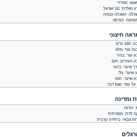
וצא: ספרדי
ץ מולדת:
ישראל
כלה: השכלה גבוהה
מחות: הנדסה
ראה חיצוני
 160 ס"מ
נה גוף: מלא
ע עור: בהיר
 העיניים: חום
ך שיער: בינוני
 שיער: גלי
ע שיער: חום
על גופי: שום דבר
ת ומדינה
: יהדות
קה לדת: מסורתית
ות צבאי: ביחידה קרבית
רגלים