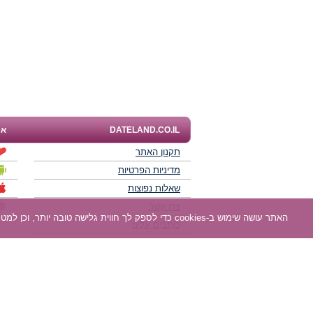
DATELAND.CO.IL
אפ
תקנון האתר
מדיניות הפרטיות
שאלות נפוצות
צרו קשר
האתר עושה שימוש ב-cookies כדי לספק לך חווית גלישה טובה יותר, וכן למטרות סטטיסטיקה, אפיון ושיווק. למידע נוסף
כותבים עלינו
תוכנית שותפים
חוות דעת של גולשים
לאנשים עם מוגבליות
DATELAND - רשת אתרי הכרויות הגדולה בישראל מאז 2008.