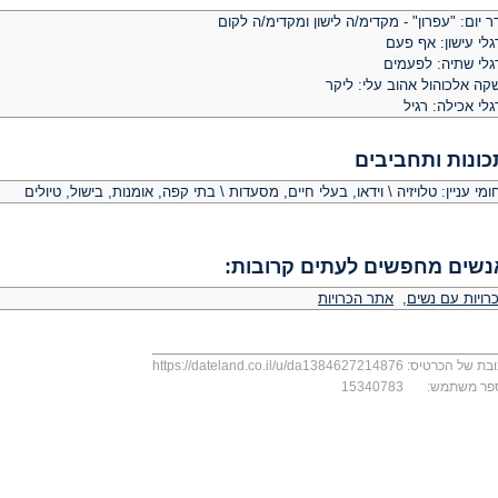
 יום: "עפרון" - מקדימ/ה לישון ומקדימ/ה לקום
לי עישון: אף פעם
גלי שתיה: לפעמים
קה אלכוהול אהוב עלי: ליקר
לי אכילה: רגיל
כונות ותחביבים
מי עניין: טלויזיה \ וידאו, בעלי חיים, מסעדות \ בתי קפה, אומנות, בישול, טיולים
נשים מחפשים לעתים קרובות:
רויות עם נשים
,
אתר הכרויות
בת של הכרטיס:
https://dateland.co.il/u/da1384627214876
פר משתמש:
15340783