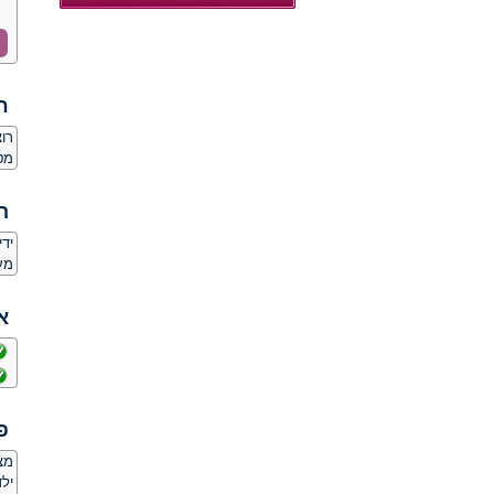
ח
רו
מט
ה
יד
מע
א
פ
מצ
ילד