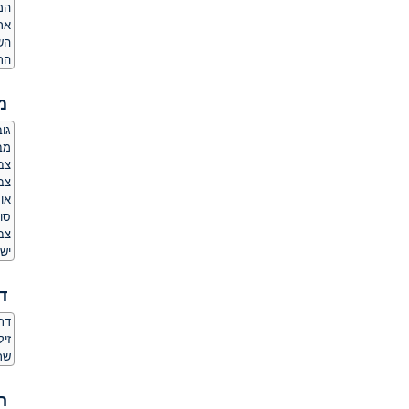
המ
אר
הש
הת
מ
גובה:
מב
צב
צבע
אור
סוג
צב
יש 
ד
דת
זי
שר
ה