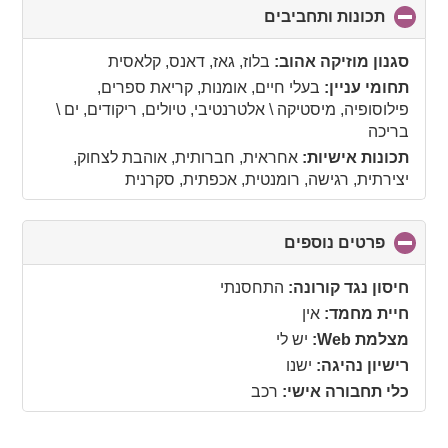
תכונות ותחביבים
click
to
collapse
סגנון מוזיקה אהוב:
בלוז, גאז, דאנס, קלאסית
contents
תחומי עניין:
בעלי חיים, אומנות, קריאת ספרים,
פילוסופיה, מיסטיקה \ אלטרנטיבי, טיולים, ריקודים, ים \
בריכה
תכונות אישיות:
אחראית, חברותית, אוהבת לצחוק,
יצירתית, רגישה, רומנטית, אכפתית, סקרנית
פרטים נוספים
click
to
collapse
חיסון נגד קורונה:
התחסנתי
contents
חיית מחמד:
אין
מצלמת Web:
יש לי
רישיון נהיגה:
ישנו
כלי תחבורה אישי:
רכב