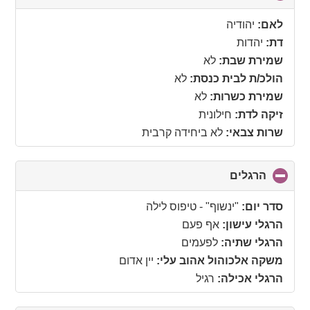
to
collapse
לאם:
יהודיה
contents
דת:
יהדות
שמירת שבת:
לא
הולכ/ת לבית כנסת:
לא
שמירת כשרות:
לא
זיקה לדת:
חילונית
שרות צבאי:
לא ביחידה קרבית
הרגלים
click
to
collapse
סדר יום:
"ינשוף" - טיפוס לילה
contents
הרגלי עישון:
אף פעם
הרגלי שתיה:
לפעמים
משקה אלכוהול אהוב עלי:
יין אדום
הרגלי אכילה:
רגיל