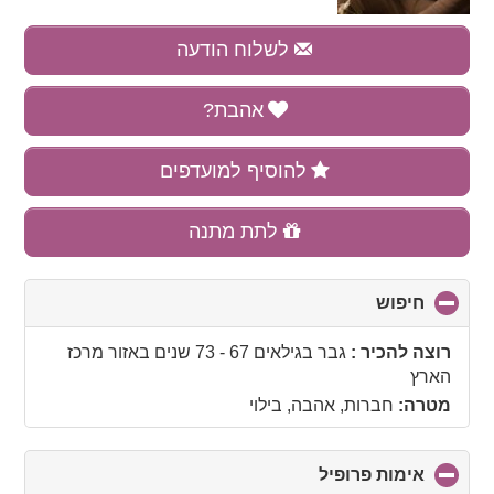
לשלוח הודעה
אהבת?
להוסיף למועדפים
לתת מתנה
חיפוש
click
to
collapse
רוצה להכיר :
גבר בגילאים 67 - 73 שנים
באזור
מרכז
contents
הארץ
מטרה:
חברות, אהבה, בילוי
אימות פרופיל
click