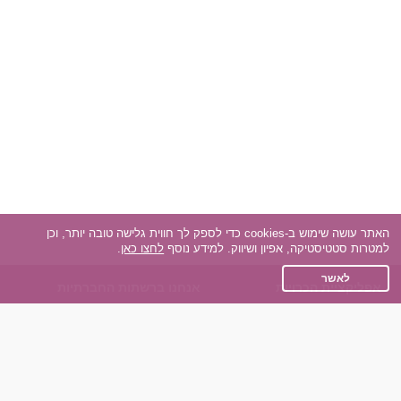
האתר עושה שימוש ב-cookies כדי לספק לך חווית גלישה טובה יותר, וכן
למטרות סטטיסטיקה, אפיון ושיווק. למידע נוסף
לחצו כאן
.
לאשר
אפליקציית הכרויות
אנחנו ברשתות החברתיות
על אפליקצית הכרויות
Facebook
הכרויות עבור Android
Instagram
הכרויות עבור iOS
TikTok
רות - צ'אט בוט הכרויות