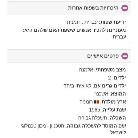
היכרויות בשפות אחרות
click
to
collapse
ידיעת שפות:
עברית , רומנית
contents
מעוניינת להכיר אנשים ששפת האם שלהם היא:
עברית
פרטים אישיים
click
to
collapse
מצב משפחתי:
אלמנה
contents
ילדים:
2
ילדים גרים עם:
לא איתי ביחד
המוצא:
אשכנזי
ארץ מולדת:
רומניה
שנת עלייה:
1965
השכלה:
השכלה גבוהה
שם המוסד להשכלה גבוהה:
הטכניון - מכון טכנולוגי
לישראל