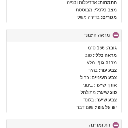
התמחות:
אדריכלות ובנייה
מצב כלכלי:
מבוססת
מגורים:
בדירה משלי
מראה חיצוני
click
to
collapse
גובה:
156 ס"מ
contents
מראה כללי:
טוב
מבנה גוף:
מלא
צבע עור:
בהיר
צבע העיניים:
כחול
אורך שיער:
בינוני
סוג שיער:
מתולתל
צבע שיער:
בלונד
יש על גופי:
שום דבר
דת ומדינה
click