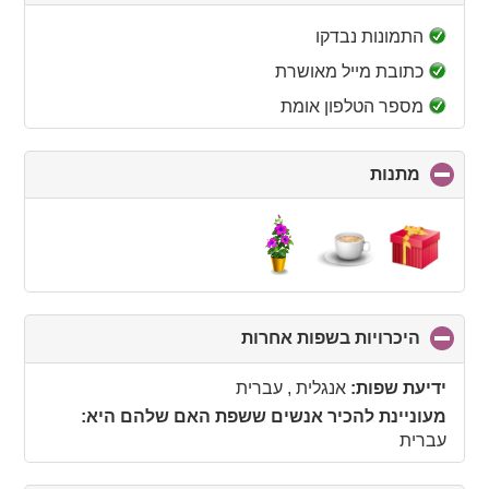
to
collapse
התמונות נבדקו
contents
כתובת מייל מאושרת
מספר הטלפון אומת
מתנות
click
to
collapse
contents
היכרויות בשפות אחרות
click
to
collapse
ידיעת שפות:
אנגלית , עברית
contents
מעוניינת להכיר אנשים ששפת האם שלהם היא:
עברית