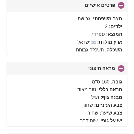
פרטים אישיים
click
to
collapse
מצב משפחתי:
גרושה
contents
ילדים:
2
המוצא:
ספרדי
ארץ מולדת:
ישראל
השכלה:
השכלה גבוהה
מראה חיצוני
click
to
collapse
גובה:
160 ס"מ
contents
מראה כללי:
טוב מאוד
מבנה גוף:
רגיל
צבע העיניים:
שחור
צבע שיער:
שחור
יש על גופי:
שום דבר