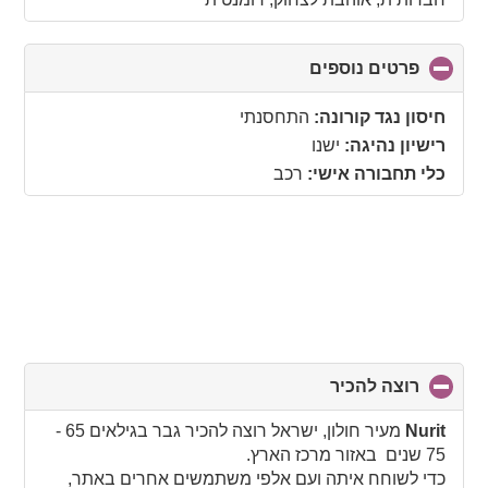
פרטים נוספים
click
to
collapse
חיסון נגד קורונה:
התחסנתי
contents
רישיון נהיגה:
ישנו
כלי תחבורה אישי:
רכב
רוצה להכיר
click
to
collapse
Nurit
מעיר חולון, ישראל רוצה להכיר גבר בגילאים 65 -
contents
75 שנים באזור מרכז הארץ.
כדי לשוחח איתה ועם אלפי משתמשים אחרים באתר,