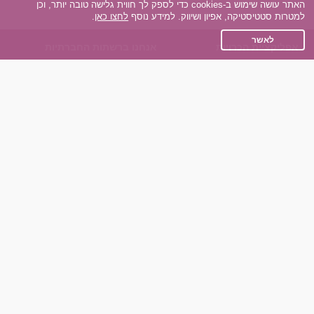
האתר עושה שימוש ב-cookies כדי לספק לך חווית גלישה טובה יותר, וכן
למטרות סטטיסטיקה, אפיון ושיווק. למידע נוסף
לחצו כאן
.
לאשר
אפליקציית הכרויות
אנחנו ברשתות החברתיות
על אפליקצית הכרויות
Facebook
הכרויות עבור Android
Instagram
הכרויות עבור iOS
TikTok
רות - צ'אט בוט הכרויות
Dateland.co.il
השותפים שלנו
תקנון
הכרויות לאקדמאים
מדיניות הפרטיות
הכרויות לגילאים 50+
שאלות נפוצות
כפיות (capiyot) הכרויות
כותבים עלינו
הכרויות בליינד דייט
צרו קשר
הכרויות גייז
תוכנית שותפים
אתר רגיל
חוות דעת של גולשים
לאנשים עם מוגבליות
שפות