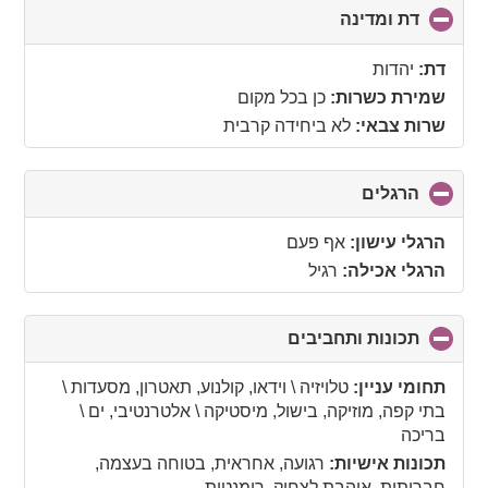
דת ומדינה
click
to
collapse
דת:
יהדות
contents
שמירת כשרות:
כן בכל מקום
שרות צבאי:
לא ביחידה קרבית
הרגלים
click
to
collapse
הרגלי עישון:
אף פעם
contents
הרגלי אכילה:
רגיל
תכונות ותחביבים
click
to
collapse
תחומי עניין:
טלויזיה \ וידאו, קולנוע, תאטרון, מסעדות \
contents
בתי קפה, מוזיקה, בישול, מיסטיקה \ אלטרנטיבי, ים \
בריכה
תכונות אישיות:
רגועה, אחראית, בטוחה בעצמה,
חברותית, אוהבת לצחוק, רומנטית