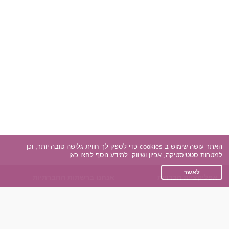
האתר עושה שימוש ב-cookies כדי לספק לך חווית גלישה טובה יותר, וכן
למטרות סטטיסטיקה, אפיון ושיווק. למידע נוסף
לחצו כאן
.
לאשר
אפליקציית הכרויות
אנחנו ברשתות החברתיות
על אפליקצית הכרויות
Facebook
הכרויות עבור Android
Instagram
הכרויות עבור iOS
TikTok
רות - צ'אט בוט הכרויות