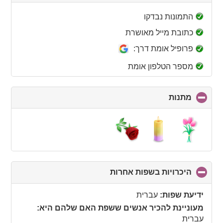
to
collapse
התמונות נבדקו
contents
כתובת מייל מאושרת
פרופיל אומת דרך:
מספר הטלפון אומת
מתנות
click
to
collapse
contents
היכרויות בשפות אחרות
click
to
collapse
ידיעת שפות:
עברית
contents
מעוניינת להכיר אנשים ששפת האם שלהם היא:
עברית