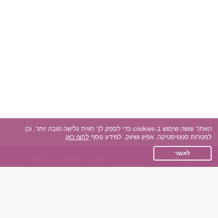
האתר עושה שימוש ב-cookies כדי לספק לך חווית גלישה טובה יותר, וכן
למטרות סטטיסטיקה, אפיון ושיווק. למידע נוסף
לחצו כאן
.
לאשר
אפליקציית הכרויות
אנחנו ברשתות החברתיות
על אפליקצית הכרויות
Facebook
הכרויות עבור Android
Instagram
הכרויות עבור iOS
TikTok
רות - צ'אט בוט הכרויות