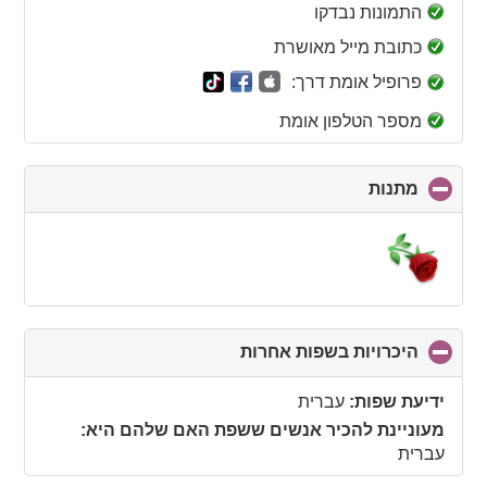
collapse
התמונות נבדקו
contents
כתובת מייל מאושרת
פרופיל אומת דרך:
מספר הטלפון אומת
מתנות
click
to
collapse
contents
היכרויות בשפות אחרות
click
to
collapse
ידיעת שפות:
עברית
contents
מעוניינת להכיר אנשים ששפת האם שלהם היא:
עברית