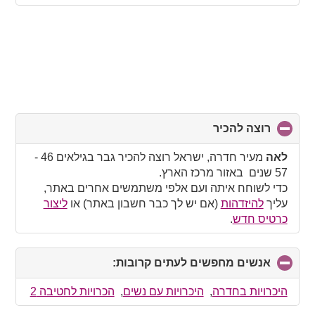
רוצה להכיר
click
to
collapse
לאה
מעיר חדרה, ישראל רוצה להכיר גבר בגילאים 46 -
contents
57 שנים באזור מרכז הארץ.
כדי לשוחח איתה ועם אלפי משתמשים אחרים באתר,
עליך
להיזדהות
(אם יש לך כבר חשבון באתר) או
ליצור
כרטיס חדש
.
אנשים מחפשים לעתים קרובות:
click
to
collapse
היכרויות בחדרה
,
היכרויות עם נשים
,
הכרויות לחטיבה 2
contents