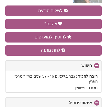
לשלוח הודעה
אהבת?
להוסיף למועדפים
לתת מתנה
חיפוש
click
to
collapse
רוצה להכיר :
גבר בגילאים 46 - 57 שנים
באזור
מרכז
contents
הארץ
מטרה:
נישואין
אימות פרופיל
click