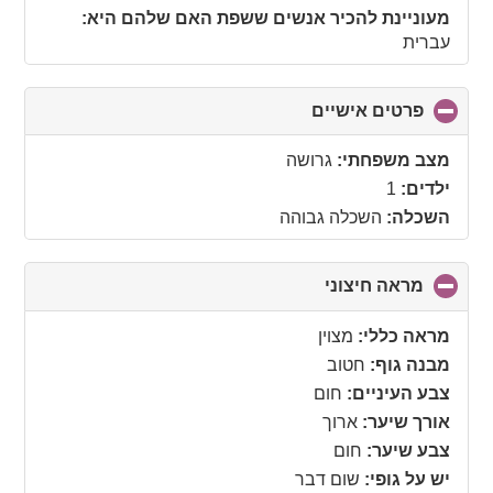
contents
מעוניינת להכיר אנשים ששפת האם שלהם היא:
עברית
פרטים אישיים
click
to
collapse
מצב משפחתי:
גרושה
contents
ילדים:
1
השכלה:
השכלה גבוהה
מראה חיצוני
click
to
collapse
מראה כללי:
מצוין
contents
מבנה גוף:
חטוב
צבע העיניים:
חום
אורך שיער:
ארוך
צבע שיער:
חום
יש על גופי:
שום דבר