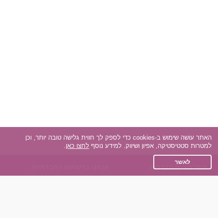
האתר עושה שימוש ב-cookies כדי לספק לך חווית גלישה טובה יותר, וכן
למטרות סטטיסטיקה, אפיון ושיווק. למידע נוסף
לחצו כאן
.
לאשר
אפליקציית הכרויות
אנחנו ברשתות החברתיות
על אפליקצית הכרויות
Facebook
הכרויות עבור Android
Instagram
הכרויות עבור iOS
TikTok
רות - צ'אט בוט הכרויות