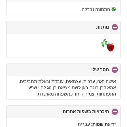
to
collapse
התמונה נבדקה
contents
מתנות
click
to
collapse
contents
מסר שלי
click
to
collapse
אישה נאה, ערכית, עצמאית, עובדת ובעלת תחביבים.
contents
אמא לבן בוגר. כאן לשם מציאת בן זוג לחיי שפע,
התפתחות וצמיחה יחד כמשפחה מאושרת.
היכרויות בשפות אחרות
click
to
collapse
ידיעת שפות:
עברית