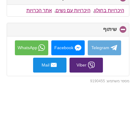
to
collapse
היכרויות בחולון
,
היכרויות עם נשים
,
אתר הכרויות
contents
שיתוף
click
to
collapse
contents
WhatsApp
Facebook
Telegram
Mail
Viber
מספר משתמש:
9190455