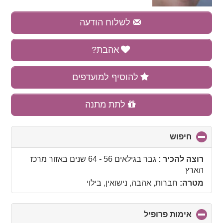
לשלוח הודעה
אהבת?
להוסיף למועדפים
לתת מתנה
חיפוש
click
to
collapse
רוצה להכיר :
גבר בגילאים 56 - 64 שנים
באזור
מרכז
contents
הארץ
מטרה:
חברות, אהבה, נישואין, בילוי
אימות פרופיל
click