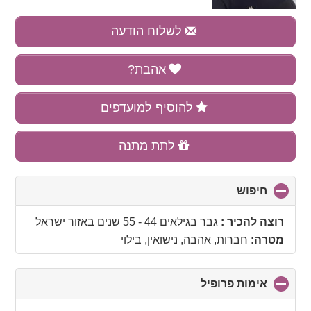
לשלוח הודעה
אהבת?
להוסיף למועדפים
לתת מתנה
חיפוש
click
to
collapse
רוצה להכיר :
גבר בגילאים 44 - 55 שנים
באזור
ישראל
contents
מטרה:
חברות, אהבה, נישואין, בילוי
אימות פרופיל
click
to