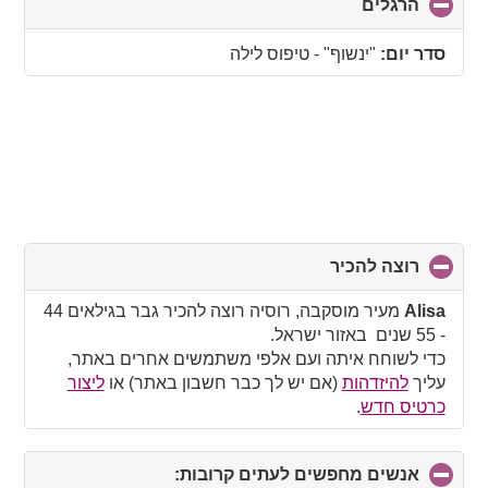
הרגלים
click
to
collapse
סדר יום:
"ינשוף" - טיפוס לילה
contents
רוצה להכיר
click
to
collapse
Alisa
מעיר מוסקבה, רוסיה רוצה להכיר גבר בגילאים 44
contents
- 55 שנים באזור ישראל.
כדי לשוחח איתה ועם אלפי משתמשים אחרים באתר,
עליך
להיזדהות
(אם יש לך כבר חשבון באתר) או
ליצור
כרטיס חדש
.
אנשים מחפשים לעתים קרובות:
click