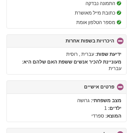
collapse
התמונה נבדקה
contents
כתובת מייל מאושרת
מספר הטלפון אומת
היכרויות בשפות אחרות
click
to
collapse
ידיעת שפות:
עברית , רוסית
contents
מעוניינת להכיר אנשים ששפת האם שלהם היא:
עברית
פרטים אישיים
click
to
collapse
מצב משפחתי:
גרושה
contents
ילדים:
1
המוצא:
ספרדי