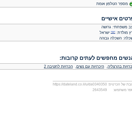
מספר הטלפון אומת
רטים אישיים
ב משפחתי: גרושה
ץ מולדת:
ישראל
כלה: השכלה גבוהה
נשים מחפשים לעתים קרובות:
רויות בהרצליה
,
היכרויות עם נשים
,
הכרויות לחטיבה 2
בת של הכרטיס:
https://dateland.co.il/u/da0340350
פר משתמש:
2643549