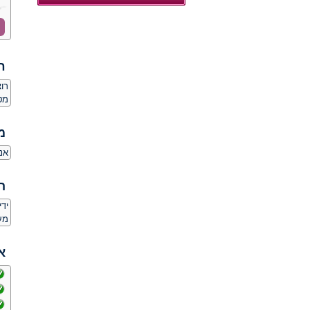
ח
רו
מט
מ
אנ
ה
יד
מע
א