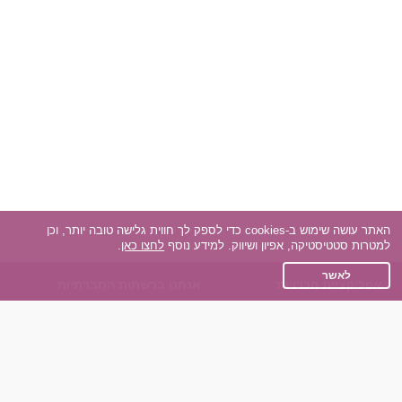
האתר עושה שימוש ב-cookies כדי לספק לך חווית גלישה טובה יותר, וכן
למטרות סטטיסטיקה, אפיון ושיווק. למידע נוסף
לחצו כאן
.
לאשר
אפליקציית הכרויות
אנחנו ברשתות החברתיות
על אפליקצית הכרויות
Facebook
הכרויות עבור Android
Instagram
הכרויות עבור iOS
TikTok
רות - צ'אט בוט הכרויות