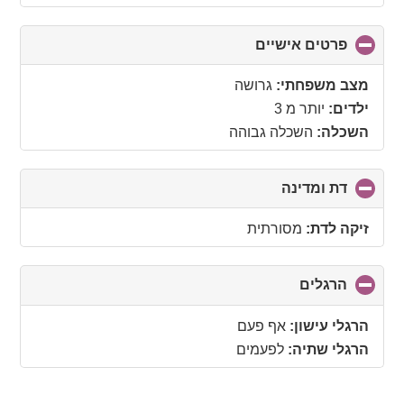
פרטים אישיים
click
to
collapse
מצב משפחתי:
גרושה
contents
ילדים:
יותר מ 3
השכלה:
השכלה גבוהה
דת ומדינה
click
to
collapse
זיקה לדת:
מסורתית
contents
הרגלים
click
to
collapse
הרגלי עישון:
אף פעם
contents
הרגלי שתיה:
לפעמים