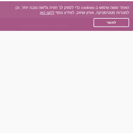
האתר עושה שימוש ב-cookies כדי לספק לך חווית גלישה טובה יותר, וכן
למטרות סטטיסטיקה, אפיון ושיווק. למידע נוסף
לחצו כאן
.
לאשר
אפליקציית הכרויות
אנחנו ברשתות החברתיות
על אפליקצית הכרויות
Facebook
הכרויות עבור Android
Instagram
הכרויות עבור iOS
TikTok
רות - צ'אט בוט הכרויות
Dateland.co.il
השותפים שלנו
תקנון
הכרויות לאקדמאים
מדיניות הפרטיות
הכרויות לגילאים 50+
שאלות נפוצות
כפיות (capiyot) הכרויות
כותבים עלינו
הכרויות בליינד דייט
צרו קשר
הכרויות גייז
תוכנית שותפים
אתר רגיל
חוות דעת של גולשים
לאנשים עם מוגבליות