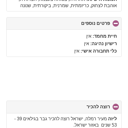
אוהבת לצחוק, כריזמתית, שמרנית, ביקורתית, שנונה
פרטים נוספים
click
to
collapse
חיית מחמד:
אין
contents
רישיון נהיגה:
אין
כלי תחבורה אישי:
אין
רוצה להכיר
click
to
collapse
ליזה
מעיר רמלה, ישראל רוצה להכיר גבר בגילאים 39 -
contents
53 שנים באזור ישראל.