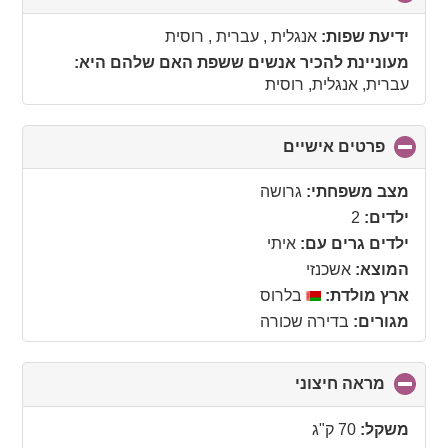
to
collapse
ידיעת שפות:
אנגלית , עברית , רוסית
contents
מעוניינת להכיר אנשים ששפת האם שלהם היא:
עברית, אנגלית, רוסית
פרטים אישיים
click
to
collapse
מצב משפחתי:
גרושה
contents
ילדים:
2
ילדים גרים עם:
איתי
המוצא:
אשכנזי
ארץ מולדת:
בלרוס
מגורים:
בדירה שכורה
מראה חיצוני
click
to
collapse
משקל:
70 ק"ג
contents