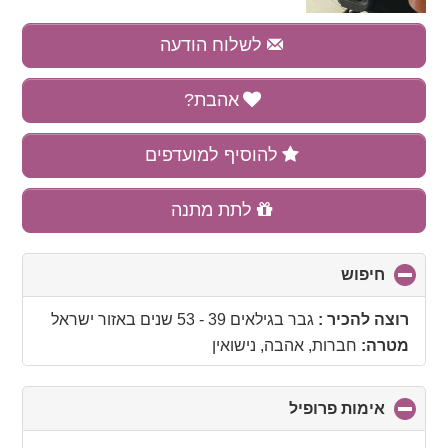
לשלוח הודעה
אהבת?
להוסיף למועדפים
לתת מתנה
חיפוש
click
to
collapse
רוצה להכיר :
גבר בגילאים 39 - 53 שנים
באזור
ישראל
contents
מטרה:
חברות, אהבה, נישואין
אימות פרופיל
click
to