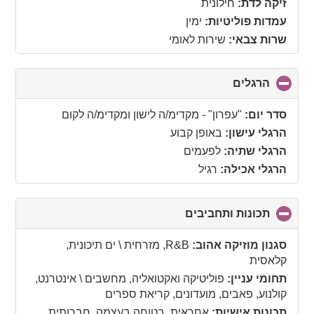
זיקה לדת:
חילונית
עמדות פוליטיות:
ימין
שרות צבאי:
שירות לאומי
הרגלים
click
to
collapse
סדר יום:
"עפרון" - מקדימ/ה לישון ומקדימ/ה לקום
contents
הרגלי עישון:
באופן קבוע
הרגלי שתיה:
לפעמים
הרגלי אכילה:
רגיל
תכונות ותחביבים
click
to
collapse
סגנון מוזיקה אהוב:
R&B, מזרחית \ ים תיכונית,
contents
קלאסית
תחומי עניין:
פוליטיקה ואקטואליה, מחשבים \ אינטרנט,
קולנוע, פאבים, מועדונים, קריאת ספרים
תכונות אישיות:
אחראית, בטוחה בעצמה, חברותית,