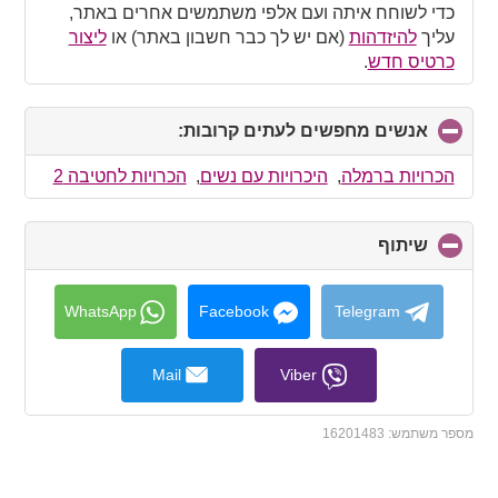
כדי לשוחח איתה ועם אלפי משתמשים אחרים באתר,
עליך
להיזדהות
(אם יש לך כבר חשבון באתר) או
ליצור
כרטיס חדש
.
אנשים מחפשים לעתים קרובות:
click
to
collapse
הכרויות ברמלה
,
היכרויות עם נשים
,
הכרויות לחטיבה 2
contents
שיתוף
click
to
collapse
contents
WhatsApp
Facebook
Telegram
Mail
Viber
מספר משתמש:
16201483