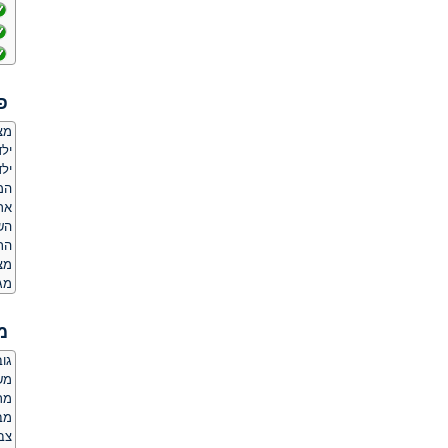
פ
מצ
ילד
ילד
המ
אר
הש
התמ
מצ
מג
מ
גובה:
משקל
מר
מב
צבע