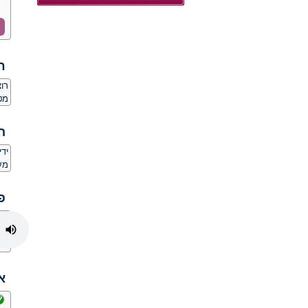
ח
רו
מט
ה
יד
מע
פ
א