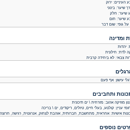
 העיניים: ירוק
ך שיער: בינוני
ג שיער: חלק
ע שיער: חום
על גופי: שום דבר
ת ומדינה
: יהדות
ה לדת: חילונית
ות צבאי: לא ביחידה קרבית
רגלים
לי עישון: אף פעם
כונות ותחביבים
ון מוזיקה אהוב: מזרחית \ ים תיכונית
מי עניין: קולנוע, בעלי חיים, טיולים, ריקודים, ים \ בריכה
ונות אישיות: אחראית, מתחשבת, חברותית, אוהבת לצחוק, אנרגטית, רגישה, חרוצה
רטים נוספים