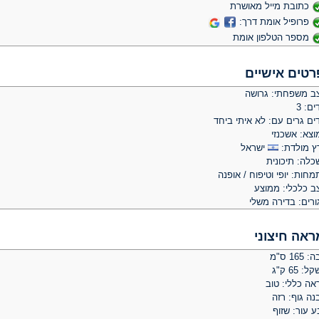
כתובת מייל מאושרת
פרופיל אומת דרך:
מספר הטלפון אומת
רטים אישיים
ב משפחתי: גרושה
ים: 3
ים גרים עם: לא איתי ביחד
וצא: אשכנזי
ץ מולדת:
ישראל
כלה: תיכונית
חות: יופי וטיפוח / אופנה
ב כלכלי: ממוצע
ורים: בדירה משלי
ראה חיצוני
 165 ס"מ
: 65 ק"ג
אה כללי: טוב
נה גוף: רזה
 עור: שזוף