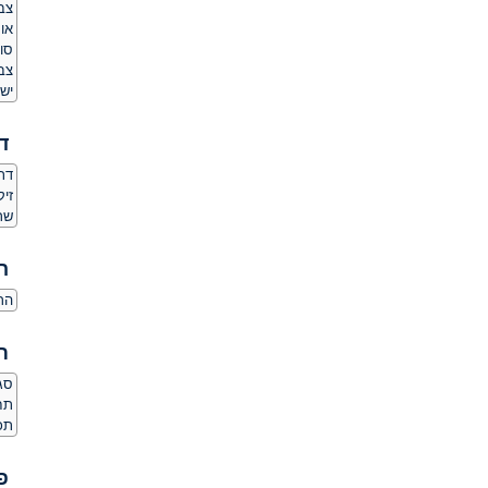
צבע
אור
סו
צב
יש 
ד
דת
זיק
שר
ה
הרג
ת
סגנ
תחו
תכ
פ