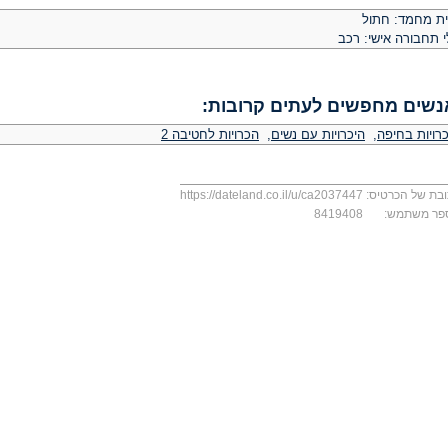
ית מחמד: חתול
י תחבורה אישי: רכב
נשים מחפשים לעתים קרובות:
רויות בחיפה
,
היכרויות עם נשים
,
הכרויות לחטיבה 2
בת של הכרטיס:
https://dateland.co.il/u/ca2037447
פר משתמש:
8419408