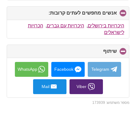
אנשים מחפשים לעתים קרובות:
click
to
collapse
היכרויות בירושלים
,
היכרויות עם גברים
,
הכרויות
contents
לישראלים
שיתוף
click
to
collapse
contents
WhatsApp
Facebook
Telegram
Mail
Viber
מספר משתמש:
173939