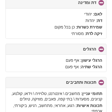
דת ומדינה
click
to
collapse
לאם:
יהודי
contents
דת:
יהדות
שמירת כשרות:
כן בכל מקום
זיקה לדת:
מסורתי
הרגלים
click
to
collapse
הרגלי עישון:
אף פעם
contents
הרגלי שתיה:
אף פעם
תכונות ותחביבים
click
to
collapse
תחומי עניין:
מחשבים \ אינטרנט, טלויזיה \ וידאו, קולנוע,
contents
קניונים, מסעדות \ בתי קפה, פאבים, מוזיקה, טיולים
תכונות אישיות:
רגוע, אחראי, מתחשב, רגיש, ביקורתי,
אכפתי