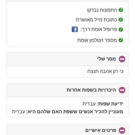
to
collapse
התמונות נבדקו
contents
כתובת מייל מאושרת
פרופיל אומת דרך:
מספר הטלפון אומת
מסר שלי
click
to
collapse
כי רק אהבה תנצח
contents
היכרויות בשפות אחרות
click
to
collapse
ידיעת שפות:
עברית
contents
מעוניין להכיר אנשים ששפת האם שלהם היא:
עברית
פרטים אישיים
click