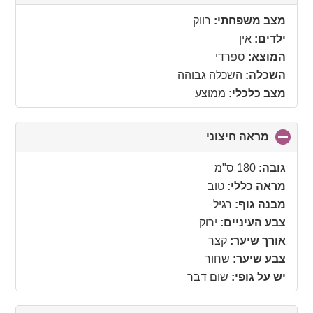
to
collapse
מצב משפחתי:
רווק
contents
ילדים:
אין
המוצא:
ספרדי
השכלה:
השכלה גבוהה
מצב כלכלי:
ממוצע
מראה חיצוני
click
to
collapse
גובה:
180 ס"מ
contents
מראה כללי:
טוב
מבנה גוף:
רגיל
צבע העיניים:
ירוק
אורך שיער:
קצר
צבע שיער:
שחור
יש על גופי:
שום דבר