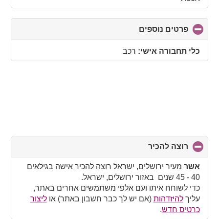
פרטים נוספים
click
to
collapse
כלי תחבורה אישי:
רכב
contents
רוצה להכיר
click
to
collapse
אשר
מעיר ירושלים, ישראל רוצה להכיר אישה בגילאים
contents
40 - 45 שנים באזור ירושלים, ישראל.
כדי לשוחח איתו ועם אלפי משתמשים אחרים באתר,
עליך
להיזדהות
(אם יש לך כבר חשבון באתר) או
ליצור
כרטיס חדש
.