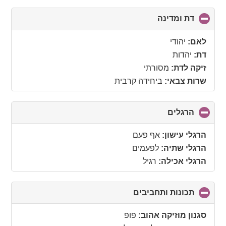
דת ומדינה
click
to
collapse
לאם:
יהודי
contents
דת:
יהדות
זיקה לדת:
מסורתי
שרות צבאי:
ביחידה קרבית
הרגלים
click
to
collapse
הרגלי עישון:
אף פעם
contents
הרגלי שתיה:
לפעמים
הרגלי אכילה:
רגיל
תכונות ותחביבים
click
to
collapse
סגנון מוזיקה אהוב:
פופ
contents