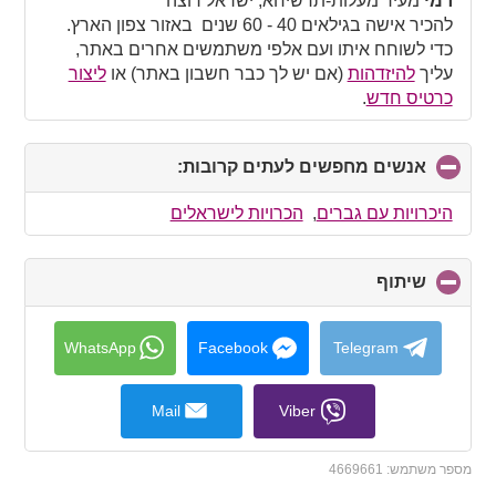
רמי
מעיר מעלות-תרשיחא, ישראל רוצה
contents
להכיר אישה בגילאים 40 - 60 שנים באזור צפון הארץ.
כדי לשוחח איתו ועם אלפי משתמשים אחרים באתר,
עליך
להיזדהות
(אם יש לך כבר חשבון באתר) או
ליצור
כרטיס חדש
.
אנשים מחפשים לעתים קרובות:
click
to
collapse
היכרויות עם גברים
,
הכרויות לישראלים
contents
שיתוף
click
to
collapse
contents
WhatsApp
Facebook
Telegram
Mail
Viber
מספר משתמש:
4669661