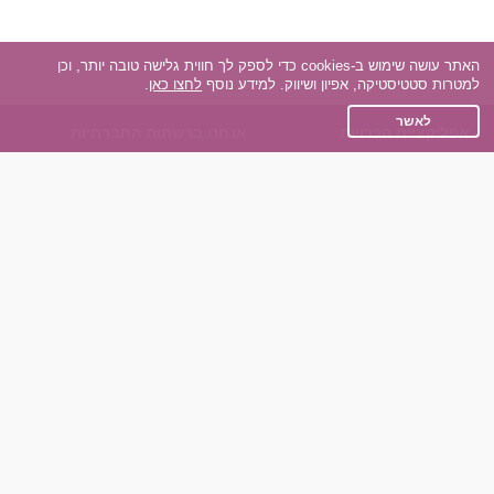
האתר עושה שימוש ב-cookies כדי לספק לך חווית גלישה טובה יותר, וכן
למטרות סטטיסטיקה, אפיון ושיווק. למידע נוסף
לחצו כאן
.
לאשר
אפליקציית הכרויות
אנחנו ברשתות החברתיות
על אפליקצית הכרויות
Facebook
הכרויות עבור Android
Instagram
הכרויות עבור iOS
TikTok
רות - צ'אט בוט הכרויות
Dateland.co.il
השותפים שלנו
תקנון
הכרויות לאקדמאים
מדיניות הפרטיות
הכרויות לגילאים 50+
שאלות נפוצות
כפיות (capiyot) הכרויות
כותבים עלינו
הכרויות בליינד דייט
צרו קשר
הכרויות גייז
תוכנית שותפים
אתר רגיל