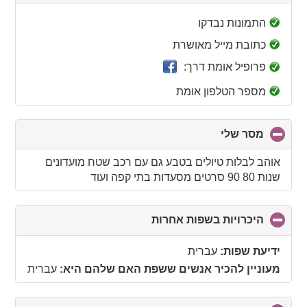
to
collapse
התמונות נבדקו
contents
כתובת מייל מאושרת
פרופיל אומת דרך:
מספר הטלפון אומת
מסר שלי
click
to
collapse
אוהב לבלות טיולים בטבע גם עם רכב שטח מועדונים
contents
שנות 80 90 סרטים מסעדות בתי קפה ועוד
היכרויות בשפות אחרות
click
to
collapse
ידיעת שפות:
עברית
contents
מעוניין להכיר אנשים ששפת האם שלהם היא:
עברית