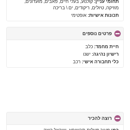
תחומי עניין:
קולנוע, בעלי חיים, פאבים, מועדונים,
מוזיקה, טיולים, ריקודים, ים \ בריכה
תכונות אישיות:
אופטימי
פרטים נוספים
click
to
collapse
חיית מחמד:
כלב
contents
רישיון נהיגה:
ישנו
כלי תחבורה אישי:
רכב
רוצה להכיר
click
to
collapse