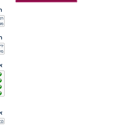
ח
רו
מט
ה
יד
מע
א
א
הי