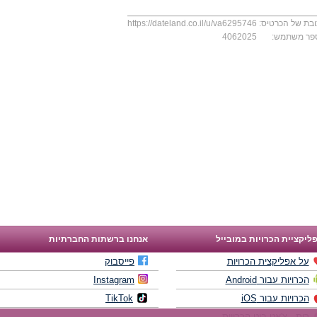
בת של הכרטיס:
https://dateland.co.il/u/va6295746
פר משתמש:
4062025
ליקציית הכרויות במובייל
אנחנו ברשתות החברתיות
על אפליקצית הכרויות
פייסבוק
הכרויות עבור Android
Instagram
הכרויות עבור iOS
TikTok
רות - צ'אט בוט הכרויות