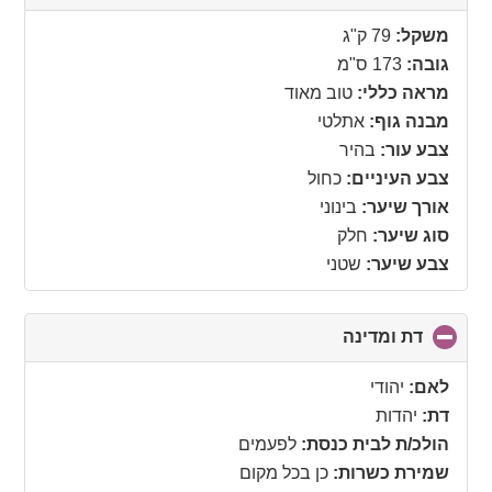
to
collapse
משקל:
79 ק"ג
contents
גובה:
173 ס"מ
מראה כללי:
טוב מאוד
מבנה גוף:
אתלטי
צבע עור:
בהיר
צבע העיניים:
כחול
אורך שיער:
בינוני
סוג שיער:
חלק
צבע שיער:
שטני
דת ומדינה
click
to
collapse
לאם:
יהודי
contents
דת:
יהדות
הולכ/ת לבית כנסת:
לפעמים
שמירת כשרות:
כן בכל מקום