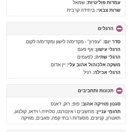
עמדות פוליטיות:
שמאל
שרות צבאי:
ביחידה קרבית
הרגלים
click
to
collapse
סדר יום:
"עפרון" - מקדימ/ה לישון ומקדימ/ה לקום
contents
הרגלי עישון:
אף פעם
הרגלי שתיה:
לפעמים
משקה אלכוהול אהוב עלי:
יין אדום
הרגלי אכילה:
רגיל
תכונות ותחביבים
click
to
collapse
סגנון מוזיקה אהוב:
פופ, רוק, דאנס
contents
תחומי עניין:
מחשבים \ אינטרנט, טלויזיה \ וידאו, קולנוע,
תאטרון, קניונים, מסעדות \ בתי קפה, פאבים, מוזיקה