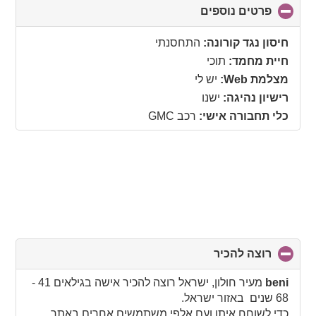
פרטים נוספים
click
to
collapse
חיסון נגד קורונה:
התחסנתי
contents
חיית מחמד:
תוכי
מצלמת Web:
יש לי
רישיון נהיגה:
ישנו
כלי תחבורה אישי:
רכב GMC
רוצה להכיר
click
to
collapse
beni
מעיר חולון, ישראל רוצה להכיר אישה בגילאים 41 -
contents
68 שנים באזור ישראל.
כדי לשוחח איתו ועם אלפי משתמשים אחרים באתר,