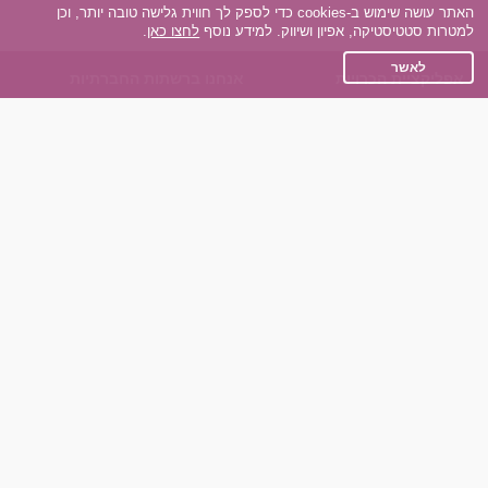
האתר עושה שימוש ב-cookies כדי לספק לך חווית גלישה טובה יותר, וכן
למטרות סטטיסטיקה, אפיון ושיווק. למידע נוסף
לחצו כאן
.
לאשר
אפליקציית הכרויות
אנחנו ברשתות החברתיות
על אפליקצית הכרויות
Facebook
הכרויות עבור Android
Instagram
הכרויות עבור iOS
TikTok
רות - צ'אט בוט הכרויות
Dateland.co.il
השותפים שלנו
תקנון
הכרויות לאקדמאים
מדיניות הפרטיות
הכרויות לגילאים 50+
שאלות נפוצות
כפיות (capiyot) הכרויות
כותבים עלינו
הכרויות בליינד דייט
צרו קשר
הכרויות גייז
תוכנית שותפים
אתר רגיל
חוות דעת של גולשים
לאנשים עם מוגבליות
שפות