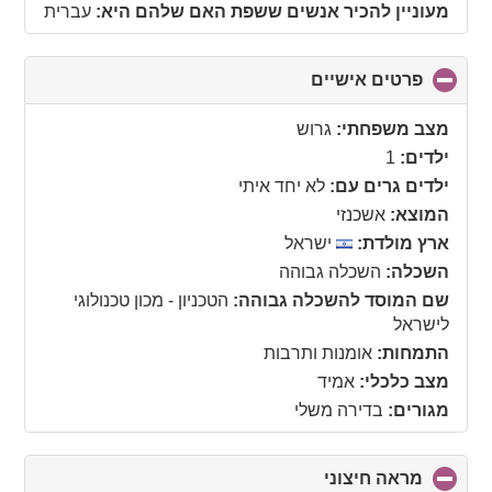
מעוניין להכיר אנשים ששפת האם שלהם היא:
עברית
פרטים אישיים
click
to
collapse
מצב משפחתי:
גרוש
contents
ילדים:
1
ילדים גרים עם:
לא יחד איתי
המוצא:
אשכנזי
ארץ מולדת:
ישראל
השכלה:
השכלה גבוהה
שם המוסד להשכלה גבוהה:
הטכניון - מכון טכנולוגי
לישראל
התמחות:
אומנות ותרבות
מצב כלכלי:
אמיד
מגורים:
בדירה משלי
מראה חיצוני
click