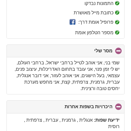
collapse
התמונות נבדקו
contents
כתובת מייל מאושרת
פרופיל אומת דרך:
מספר הטלפון אומת
מסר שלי
click
to
collapse
שמי בני, אני אוהב לטייל ברחבי ישראל, ברחבי העולם,
contents
יש לי זמן פנוי, אני עובד בתחום האדריכלות, עיצוב פנים,
עצמאי, בעל הישגים, אני אוהב לעזור, אני דובר אנגלית,
עברית, גרמנית, צרפתית, קצת, אני מחפש מערכת
יחסים טובה ורצינית.
היכרויות בשפות אחרות
click
to
collapse
ידיעת שפות:
אנגלית , גרמנית , עברית , צרפתית ,
contents
רוסית