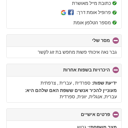
collapse
כתובת מייל מאושרת
contents
פרופיל אומת דרך:
מספר הטלפון אומת
מסר שלי
click
to
collapse
גבר נאה איכותי פשות מחפש בת זוג לקשר
contents
היכרויות בשפות אחרות
click
to
collapse
ידיעת שפות:
ספרדית , עברית , צרפתית
contents
מעוניין להכיר אנשים ששפת האם שלהם היא:
עברית, אנגלית, יוונית, ספרדית
פרטים אישיים
click
to
collapse
מצב משפחתי:
גרוש