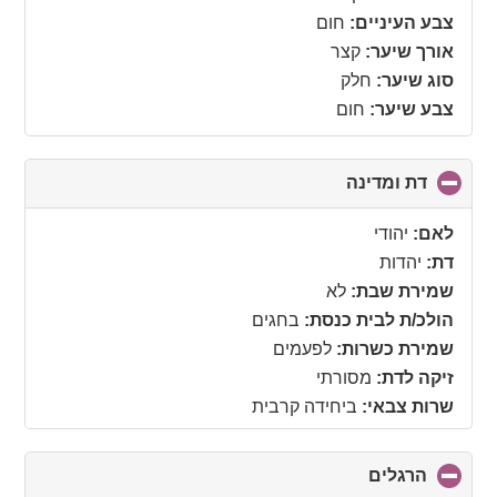
צבע העיניים:
חום
אורך שיער:
קצר
סוג שיער:
חלק
צבע שיער:
חום
דת ומדינה
click
to
collapse
לאם:
יהודי
contents
דת:
יהדות
שמירת שבת:
לא
הולכ/ת לבית כנסת:
בחגים
שמירת כשרות:
לפעמים
זיקה לדת:
מסורתי
שרות צבאי:
ביחידה קרבית
הרגלים
click