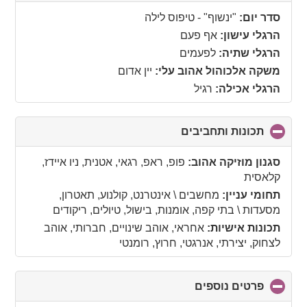
to
collapse
סדר יום:
"ינשוף" - טיפוס לילה
contents
הרגלי עישון:
אף פעם
הרגלי שתיה:
לפעמים
משקה אלכוהול אהוב עלי:
יין אדום
הרגלי אכילה:
רגיל
תכונות ותחביבים
click
to
collapse
סגנון מוזיקה אהוב:
פופ, ראפ, רגאי, אטנית, ניו איידז,
contents
קלאסית
תחומי עניין:
מחשבים \ אינטרנט, קולנוע, תאטרון,
מסעדות \ בתי קפה, אומנות, בישול, טיולים, ריקודים
תכונות אישיות:
אחראי, אוהב שינויים, חברותי, אוהב
לצחוק, יצירתי, אנרגטי, חרוץ, רומנטי
פרטים נוספים
click
to