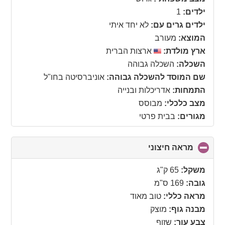
contents
ילדים:
1
ילדים גרים עם:
לא יחד איתי
המוצא:
מעורב
ארץ מולדת:
ארצות הברית
השכלה:
השכלה גבוהה
שם המוסד להשכלה גבוהה:
אוניברסיטה בחו"ל
התמחות:
אדריכלות ובנייה
מצב כלכלי:
מבוסס
מגורים:
בבית פרטי
מראה חיצוני
click
to
collapse
משקל:
65 ק"ג
contents
גובה:
169 ס"מ
מראה כללי:
טוב מאוד
מבנה גוף:
מוצק
צבע עור:
שזוף