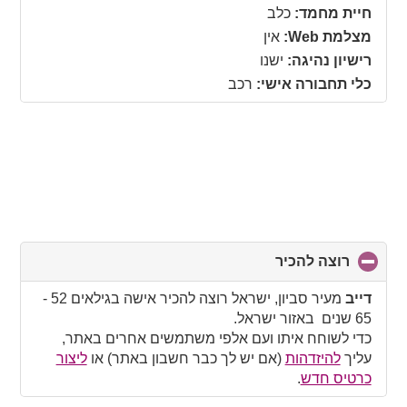
collapse
חיית מחמד:
כלב
contents
מצלמת Web:
אין
רישיון נהיגה:
ישנו
כלי תחבורה אישי:
רכב
רוצה להכיר
click
to
collapse
דייב
מעיר סביון, ישראל רוצה להכיר אישה בגילאים 52 -
contents
65 שנים באזור ישראל.
כדי לשוחח איתו ועם אלפי משתמשים אחרים באתר,
עליך
להיזדהות
(אם יש לך כבר חשבון באתר) או
ליצור
כרטיס חדש
.