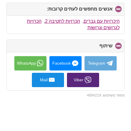
אנשים מחפשים לעתים קרובות:
click
to
collapse
היכרויות עם גברים
,
הכרויות לחטיבה 2
,
הכרויות
contents
לגרושים וגרושות
שיתוף
click
to
collapse
contents
WhatsApp
Facebook
Telegram
Mail
Viber
מספר משתמש:
4664219