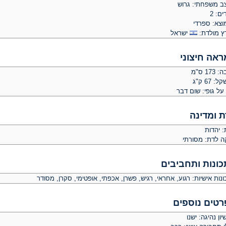
ב משפחתי: גרוש
ים: 2
וצא: ספרדי
ץ מולדת:
ישראל
ראה חיצוני
 173 ס"מ
: 67 ק"ג
על גופי: שום דבר
ת ומדינה
: יהדות
קה לדת: מסורתי
כונות ותחביבים
נות אישיות: רגוע, אחראי, רגיש, פשרן, אכפתי, אופטימי, סקרן, מסודר
רטים נוספים
יון נהיגה: ישנו