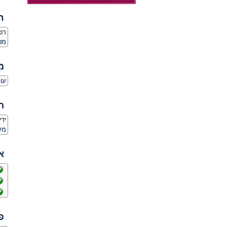
ח
רו
מט
מ
עול
ה
יד
מע
א
פ