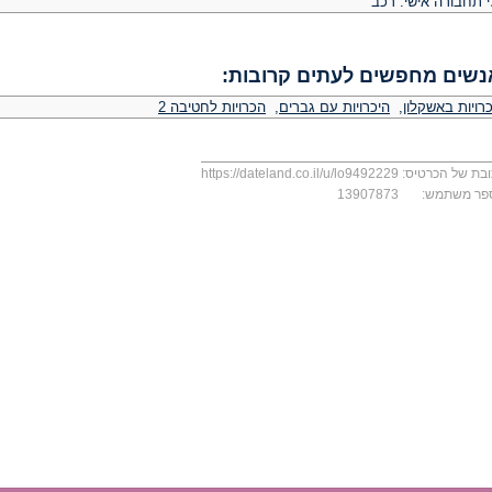
י תחבורה אישי: רכב
נשים מחפשים לעתים קרובות:
רויות באשקלון
,
היכרויות עם גברים
,
הכרויות לחטיבה 2
בת של הכרטיס:
https://dateland.co.il/u/lo9492229
פר משתמש:
13907873