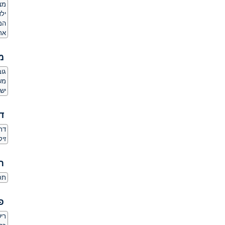
מצ
ילד
המ
אר
מ
גובה:
משקל
יש 
ד
דת
זי
ת
תכו
פ
ריש