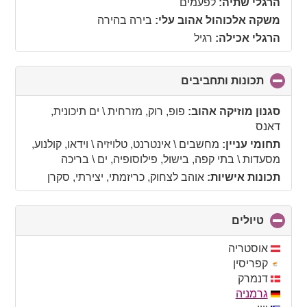
הרגלי שתיה:
לפעמים
משקה אלכוהול אהוב עלי:
בירה בהירה
הרגלי אכילה:
רגיל
תכונות ותחביבים
click
to
collapse
סגנון מוזיקה אהוב:
פופ, רוק, מזרחית \ ים תיכונית,
contents
דאנס
תחומי עניין:
מחשבים \ אינטרנט, טלויזיה \ וידאו, קולנוע,
מסעדות \ בתי קפה, בישול, פילוסופיה, ים \ בריכה
תכונות אישיות:
אוהב לצחוק, כריזמתי, יצירתי, סקרן
טיולים
click
to
collapse
אוסטריה
contents
קפריסין
דנמרק
גרמניה