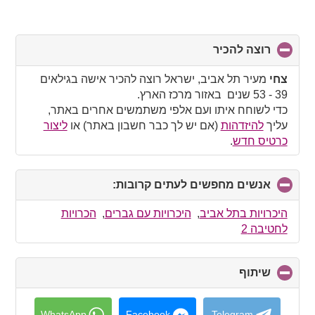
רוצה להכיר
click
to
collapse
צחי
מעיר תל אביב, ישראל רוצה להכיר אישה בגילאים
contents
39 - 53 שנים באזור מרכז הארץ.
כדי לשוחח איתו ועם אלפי משתמשים אחרים באתר,
עליך
להיזדהות
(אם יש לך כבר חשבון באתר) או
ליצור
כרטיס חדש
.
אנשים מחפשים לעתים קרובות:
click
to
collapse
היכרויות בתל אביב
,
היכרויות עם גברים
,
הכרויות
contents
לחטיבה 2
שיתוף
click
to
collapse
contents
WhatsApp
Facebook
Telegram