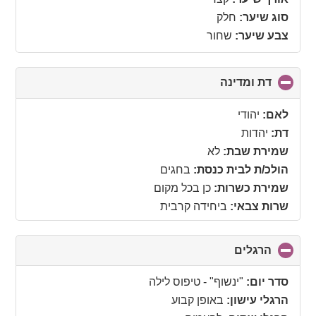
סוג שיער:
חלק
צבע שיער:
שחור
דת ומדינה
click
to
collapse
לאם:
יהודי
contents
דת:
יהדות
שמירת שבת:
לא
הולכ/ת לבית כנסת:
בחגים
שמירת כשרות:
כן בכל מקום
שרות צבאי:
ביחידה קרבית
הרגלים
click
to
collapse
סדר יום:
"ינשוף" - טיפוס לילה
contents
הרגלי עישון:
באופן קבוע