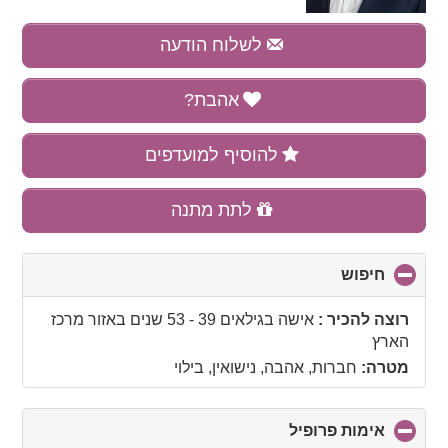
לשלוח הודעה
אהבת?
להוסיף למועדפים
לתת מתנה
חיפוש
click
to
collapse
רוצה להכיר :
אישה בגילאים 39 - 53 שנים
באזור
מרכז
contents
הארץ
מטרה:
חברות, אהבה, נישואין, בילוי
אימות פרופיל
click