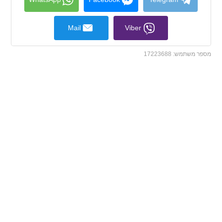
Mail
Viber
מספר משתמש:
17223688