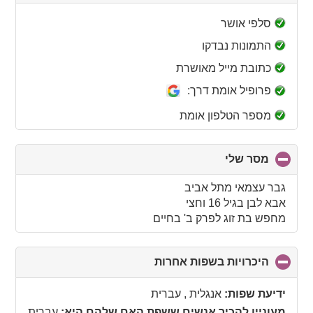
to
collapse
סלפי אושר
contents
התמונות נבדקו
כתובת מייל מאושרת
פרופיל אומת דרך:
מספר הטלפון אומת
מסר שלי
click
to
collapse
גבר עצמאי מתל אביב
contents
אבא לבן בגיל 16 וחצי
מחפש בת זוג לפרק ב' בחיים
היכרויות בשפות אחרות
click
to
collapse
ידיעת שפות:
אנגלית , עברית
contents
מעוניין להכיר אנשים ששפת האם שלהם היא:
עברית