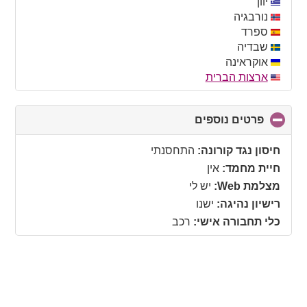
יוון
נורבגיה
ספרד
שבדיה
אוקראינה
ארצות הברית
פרטים נוספים
click
to
collapse
חיסון נגד קורונה:
התחסנתי
contents
חיית מחמד:
אין
מצלמת Web:
יש לי
רישיון נהיגה:
ישנו
כלי תחבורה אישי:
רכב