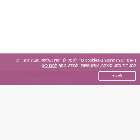
האתר עושה שימוש ב-cookies כדי לספק לך חווית גלישה טובה יותר, וכן
למטרות סטטיסטיקה, אפיון ושיווק. למידע נוסף
לחצו כאן
.
לאשר
אפליקציית הכרויות
אנחנו ברשתות החברתיות
על אפליקצית הכרויות
Facebook
הכרויות עבור Android
Instagram
הכרויות עבור iOS
TikTok
רות - צ'אט בוט הכרויות
Dateland.co.il
השותפים שלנו
תקנון
הכרויות לאקדמאים
מדיניות הפרטיות
הכרויות לגילאים 50+