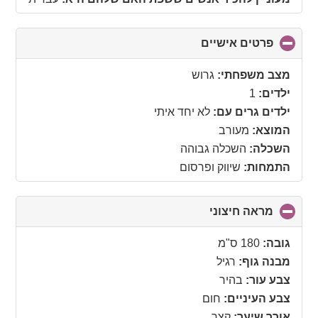
פרטים אישיים
click
to
collapse
מצב משפחתי:
גרוש
contents
ילדים:
1
ילדים גרים עם:
לא יחד איתי
המוצא:
מעורב
השכלה:
השכלה גבוהה
התמחות:
שיווק ופרסום
מראה חיצוני
click
to
collapse
גובה:
180 ס"מ
contents
מבנה גוף:
רגיל
צבע עור:
בהיר
צבע העיניים:
חום
אורך שיער:
קצר