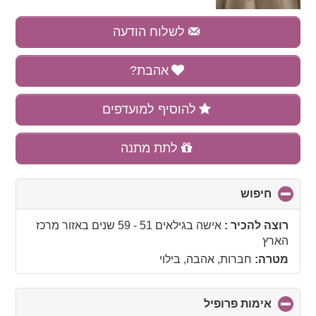
לשלוח הודעה
אהבת?
להוסיף למועדפים
לתת מתנה
חיפוש
click
to
collapse
רוצה להכיר :
אישה בגילאים 51 - 59 שנים
באזור
מרכז
contents
הארץ
מטרה:
חברות, אהבה, בילוי
אימות פרופיל
click