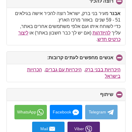
רוצה להכיר
click
to
collapse
אבנר
מעיר בני ברק, ישראל רוצה להכיר אישה בגילאים
contents
51 - 59 שנים באזור מרכז הארץ.
כדי לשוחח איתו ועם אלפי משתמשים אחרים באתר,
עליך
להיזדהות
(אם יש לך כבר חשבון באתר) או
ליצור
כרטיס חדש
.
אנשים מחפשים לעתים קרובות:
click
to
collapse
היכרויות בבני ברק
,
היכרויות עם גברים
,
הכרויות
contents
בישראל
שיתוף
click
to
collapse
contents
WhatsApp
Facebook
Telegram
Mail
Viber