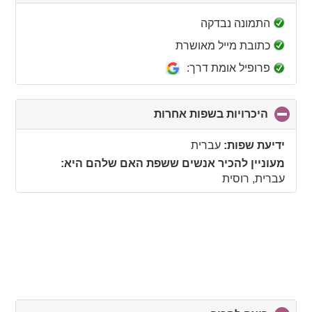
to
collapse
התמונה נבדקה
contents
כתובת מייל מאושרת
פרופיל אומת דרך:
היכרויות בשפות אחרות
click
to
collapse
ידיעת שפות:
עברית
contents
מעוניין להכיר אנשים ששפת האם שלהם היא:
עברית, רוסית