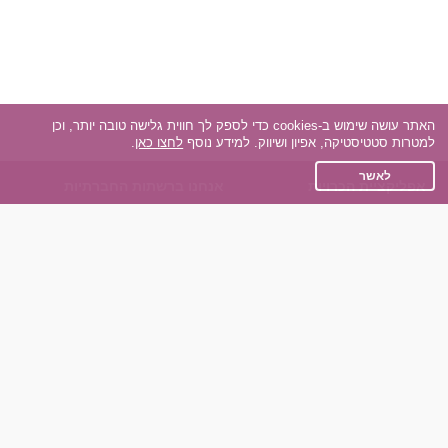
האתר עושה שימוש ב-cookies כדי לספק לך חווית גלישה טובה יותר, וכן
למטרות סטטיסטיקה, אפיון ושיווק. למידע נוסף
לחצו כאן
.
לאשר
אפליקציית הכרויות
אנחנו ברשתות החברתיות
על אפליקצית הכרויות
Facebook
הכרויות עבור Android
Instagram
הכרויות עבור iOS
TikTok
רות - צ'אט בוט הכרויות
Dateland.co.il
השותפים שלנו
תקנון
הכרויות לאקדמאים
מדיניות הפרטיות
הכרויות לגילאים 50+
שאלות נפוצות
כפיות (capiyot) הכרויות
כותבים עלינו
הכרויות בליינד דייט
צרו קשר
הכרויות גייז