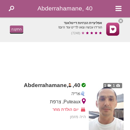
Abderrahamane, 40
אפליציית הכרויות דייטלאנד
הורידו עכשיו וצאו לדייט עוד היום!
התקנה
(7248)
Abderrahamane,
,
40
1
1
אריה
Puteaux, צרפת
יום הולדת מחר
היה מזמן