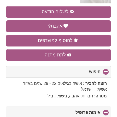
לשלוח הודעה
אהבת?
להוסיף למועדפים
לתת מתנה
חיפוש
click
to
collapse
רוצה להכיר :
אישה בגילאים 22 - 29 שנים
באזור
contents
אשקלון, ישראל
מטרה:
חברות, אהבה, נישואין, בילוי
אימות פרופיל
click