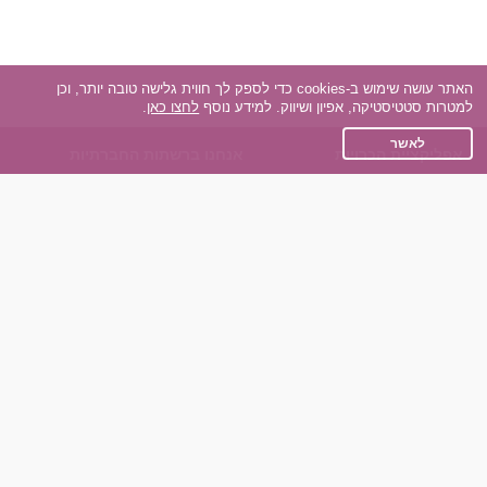
האתר עושה שימוש ב-cookies כדי לספק לך חווית גלישה טובה יותר, וכן
למטרות סטטיסטיקה, אפיון ושיווק. למידע נוסף
לחצו כאן
.
לאשר
אפליקציית הכרויות
אנחנו ברשתות החברתיות
על אפליקצית הכרויות
Facebook
הכרויות עבור Android
Instagram
הכרויות עבור iOS
TikTok
רות - צ'אט בוט הכרויות
Dateland.co.il
השותפים שלנו
תקנון
הכרויות לאקדמאים
מדיניות הפרטיות
הכרויות לגילאים 50+
שאלות נפוצות
כפיות (capiyot) הכרויות
כותבים עלינו
הכרויות בליינד דייט
צרו קשר
הכרויות גייז
תוכנית שותפים
אתר רגיל