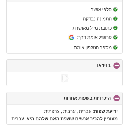
to
collapse
סלפי אושר
contents
התמונה נבדקה
כתובת מייל מאושרת
פרופיל אומת דרך:
מספר הטלפון אומת
1 וידאו
click
to
collapse
contents
היכרויות בשפות אחרות
click
to
collapse
ידיעת שפות:
עברית , ערבית , צרפתית
contents
מעוניין להכיר אנשים ששפת האם שלהם היא:
עברית