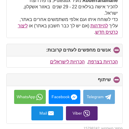
Abderrahamane
מעיר Puteaux, צרפת רוצה
contents
להכיר אישה בגילאים 22 - 29 שנים באזור אשקלון,
ישראל.
כדי לשוחח איתו ועם אלפי משתמשים אחרים באתר,
עליך
להיזדהות
(אם יש לך כבר חשבון באתר) או
ליצור
כרטיס חדש
.
אנשים מחפשים לעתים קרובות:
click
to
collapse
הכרויות בצרפת
,
הכרויות לישראלים
contents
שיתוף
click
to
collapse
contents
WhatsApp
Facebook
Telegram
Mail
Viber
מספר משתמש:
15798242