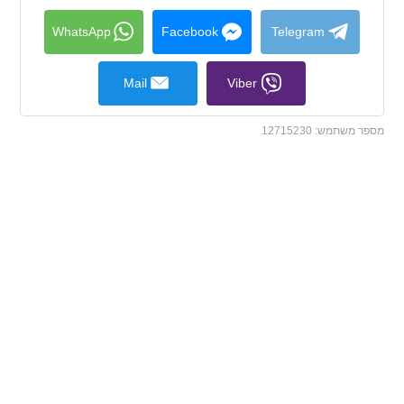
collapse
contents
WhatsApp
Facebook
Telegram
Mail
Viber
מספר משתמש:
12715230