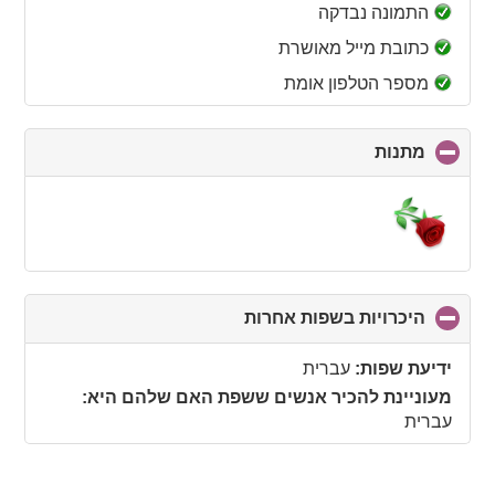
collapse
התמונה נבדקה
contents
כתובת מייל מאושרת
מספר הטלפון אומת
מתנות
click
to
collapse
contents
היכרויות בשפות אחרות
click
to
collapse
ידיעת שפות:
עברית
contents
מעוניינת להכיר אנשים ששפת האם שלהם היא:
עברית