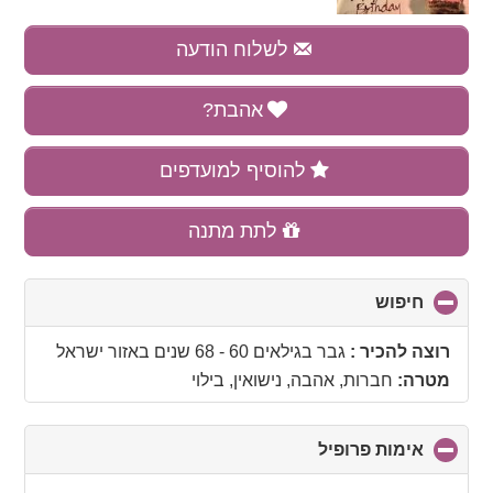
לשלוח הודעה
אהבת?
להוסיף למועדפים
לתת מתנה
חיפוש
click
to
collapse
רוצה להכיר :
גבר בגילאים 60 - 68 שנים
באזור
ישראל
contents
מטרה:
חברות, אהבה, נישואין, בילוי
אימות פרופיל
click
to