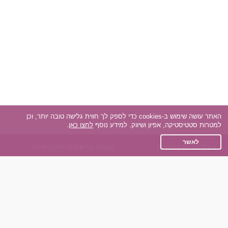
האתר עושה שימוש ב-cookies כדי לספק לך חווית גלישה טובה יותר, וכן
למטרות סטטיסטיקה, אפיון ושיווק. למידע נוסף
לחצו כאן
.
לאשר
אפליקציית הכרויות
אנחנו ברשתות החברתיות
על אפליקצית הכרויות
Facebook
הכרויות עבור Android
Instagram
הכרויות עבור iOS
TikTok
רות - צ'אט בוט הכרויות
Dateland.co.il
השותפים שלנו