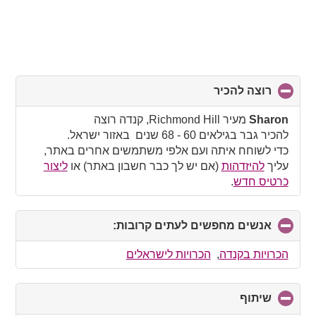
רוצה להכיר
click
to
collapse
Sharon
מעיר Richmond Hill, קנדה רוצה
contents
להכיר גבר בגילאים 60 - 68 שנים באזור ישראל.
כדי לשוחח איתה ועם אלפי משתמשים אחרים באתר,
עליך
להיזדהות
(אם יש לך כבר חשבון באתר) או
ליצור
כרטיס חדש
.
אנשים מחפשים לעתים קרובות:
click
to
collapse
הכרויות בקנדה
,
הכרויות לישראלים
contents
שיתוף
click
to