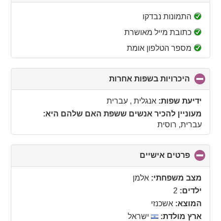
to
collapse
התמונות נבדקו
contents
כתובת מייל מאושרת
מספר הטלפון אומת
היכרויות בשפות אחרות
click
to
collapse
ידיעת שפות:
אנגלית , עברית
contents
מעוניין להכיר אנשים ששפת האם שלהם היא:
עברית, רוסית
פרטים אישיים
click
to
collapse
מצב משפחתי:
אלמן
contents
ילדים:
2
המוצא:
אשכנזי
ארץ מולדת:
ישראל