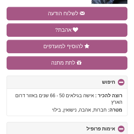
לשלוח הודעה
אהבת?
להוסיף למועדפים
לתת מתנה
חיפוש
click
to
collapse
רוצה להכיר :
אישה בגילאים 50 - 66 שנים
באזור
דרום
contents
הארץ
מטרה:
חברות, אהבה, נישואין, בילוי
אימות פרופיל
click