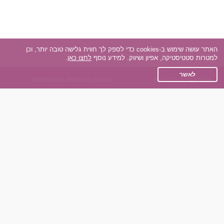
האתר עושה שימוש ב-cookies כדי לספק לך חווית גלישה טובה יותר, וכן
למטרות סטטיסטיקה, אפיון ושיווק. למידע נוסף
לחצו כאן
.
לאשר
אפליקציית הכרויות
אנחנו ברשתות החברתיות
על אפליקצית הכרויות
Facebook
הכרויות עבור Android
Instagram
הכרויות עבור iOS
TikTok
רות - צ'אט בוט הכרויות
Dateland.co.il
השותפים שלנו
תקנון
הכרויות לאקדמאים
מדיניות הפרטיות
הכרויות לגילאים 50+
שאלות נפוצות
כפיות (capiyot) הכרויות
כותבים עלינו
הכרויות בליינד דייט
צרו קשר
הכרויות גייז
תוכנית שותפים