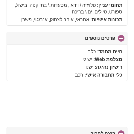
contents
תחומי עניין:
טלויזיה \ וידאו, מסעדות \ בתי קפה, בישול,
ספורט, טיולים, ים \ בריכה
תכונות אישיות:
אחראי, אוהב לצחוק, אנרגטי, פשרן
פרטים נוספים
click
to
collapse
חיית מחמד:
כלב
contents
מצלמת Web:
יש לי
רישיון נהיגה:
ישנו
כלי תחבורה אישי:
רכב
רוצה להכיר
click