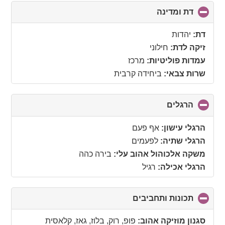
דת ומדינה
click
to
collapse
דת:
יהדות
contents
זיקה לדת:
חילוני
עמדות פוליטיות:
מרכז
שרות צבאי:
ביחידה קרבית
הרגלים
click
to
collapse
הרגלי עישון:
אף פעם
contents
הרגלי שתיה:
לפעמים
משקה אלכוהול אהוב עלי:
בירה כהה
הרגלי אכילה:
רגיל
תכונות ותחביבים
click
to
collapse
סגנון מוזיקה אהוב:
פופ, רוק, בלוז, גאז, קלאסית