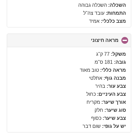
השכלה:
השכלה גבוהה
התמחות:
עובד צה"ל
מצב כלכלי:
אמיד
מראה חיצוני
click
to
collapse
משקל:
77 ק"ג
contents
גובה:
181 ס"מ
מראה כללי:
טוב מאוד
מבנה גוף:
אתלטי
צבע עור:
בהיר
צבע העיניים:
כחול
אורך שיער:
מקריח
סוג שיער:
חלק
צבע שיער:
כסוף
יש על גופי:
שום דבר