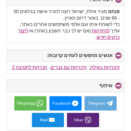
to
collapse
פנחס
מעיר אילת, ישראל רוצה להכיר אישה בגילאים 50
contents
- 66 שנים באזור דרום הארץ.
כדי לשוחח איתו ועם אלפי משתמשים אחרים באתר,
עליך
להיזדהות
(אם יש לך כבר חשבון באתר) או
ליצור
כרטיס חדש
.
אנשים מחפשים לעתים קרובות:
click
to
collapse
היכרויות באילת
,
היכרויות עם גברים
,
הכרויות לחטיבה 2
contents
שיתוף
click
to
collapse
contents
WhatsApp
Facebook
Telegram
Mail
Viber