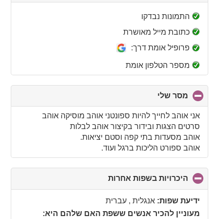
to
collapse
התמונות נבדקו
contents
כתובת מייל מאושרת
פרופיל אומת דרך:
מספר הטלפון אומת
מסר שלי
click
to
collapse
אני אוהב לחייך להיות ספונטני אוהב מוסיקה אוהב
contents
סרטים הצגות ובידור בקיצור אוהב לבלות
אוהב מסעדות בתי קפה וסטם יציאות.
אוהב ספורט הליכות ברגל ועוד.
היכרויות בשפות אחרות
click
to
collapse
ידיעת שפות:
אנגלית , עברית
contents
מעוניין להכיר אנשים ששפת האם שלהם היא: