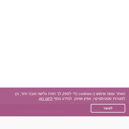
האתר עושה שימוש ב-cookies כדי לספק לך חווית גלישה טובה יותר, וכן
למטרות סטטיסטיקה, אפיון ושיווק. למידע נוסף
לחצו כאן
.
לאשר
אפליקציית הכרויות
אנחנו ברשתות החברתיות
על אפליקצית הכרויות
Facebook
הכרויות עבור Android
Instagram