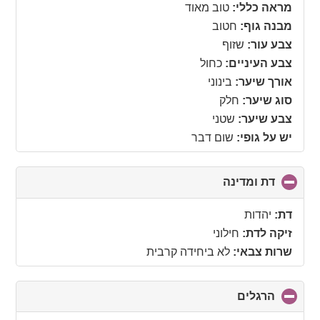
מראה כללי:
טוב מאוד
מבנה גוף:
חטוב
צבע עור:
שזוף
צבע העיניים:
כחול
אורך שיער:
בינוני
סוג שיער:
חלק
צבע שיער:
שטני
יש על גופי:
שום דבר
דת ומדינה
click
to
collapse
דת:
יהדות
contents
זיקה לדת:
חילוני
שרות צבאי:
לא ביחידה קרבית
הרגלים
click
to