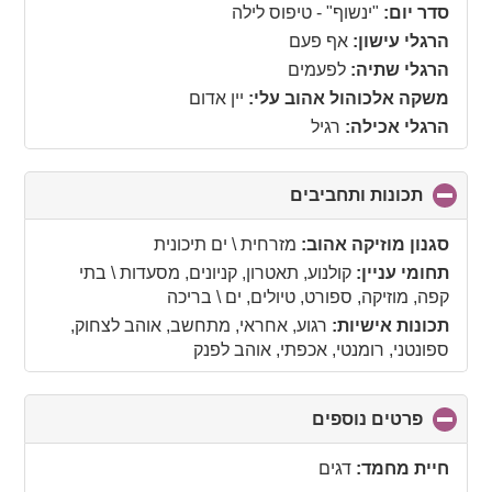
collapse
סדר יום:
"ינשוף" - טיפוס לילה
contents
הרגלי עישון:
אף פעם
הרגלי שתיה:
לפעמים
משקה אלכוהול אהוב עלי:
יין אדום
הרגלי אכילה:
רגיל
תכונות ותחביבים
click
to
collapse
סגנון מוזיקה אהוב:
מזרחית \ ים תיכונית
contents
תחומי עניין:
קולנוע, תאטרון, קניונים, מסעדות \ בתי
קפה, מוזיקה, ספורט, טיולים, ים \ בריכה
תכונות אישיות:
רגוע, אחראי, מתחשב, אוהב לצחוק,
ספונטני, רומנטי, אכפתי, אוהב לפנק
פרטים נוספים
click
to
collapse
חיית מחמד:
דגים
contents