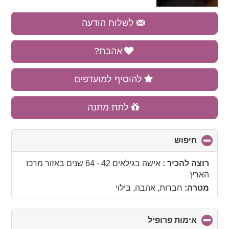
לשלוח הודעה
אהבת?
להוסיף למועדפים
לתת מתנה
חיפוש
click
to
collapse
רוצה להכיר :
אישה בגילאים 42 - 64 שנים
באזור
מרכז
contents
הארץ
מטרה:
חברות, אהבה, בילוי
אימות פרופיל
click