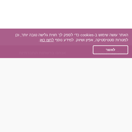
האתר עושה שימוש ב-cookies כדי לספק לך חווית גלישה טובה יותר, וכן
למטרות סטטיסטיקה, אפיון ושיווק. למידע נוסף
לחצו כאן
.
לאשר
אפליקציית הכרויות
אנחנו ברשתות החברתיות
על אפליקצית הכרויות
Facebook
הכרויות עבור Android
Instagram
הכרויות עבור iOS
TikTok
רות - צ'אט בוט הכרויות
Dateland.co.il
השותפים שלנו
תקנון
הכרויות לאקדמאים
מדיניות הפרטיות
הכרויות לגילאים 50+
שאלות נפוצות
כפיות (capiyot) הכרויות
כותבים עלינו
הכרויות בליינד דייט
צרו קשר
הכרויות גייז