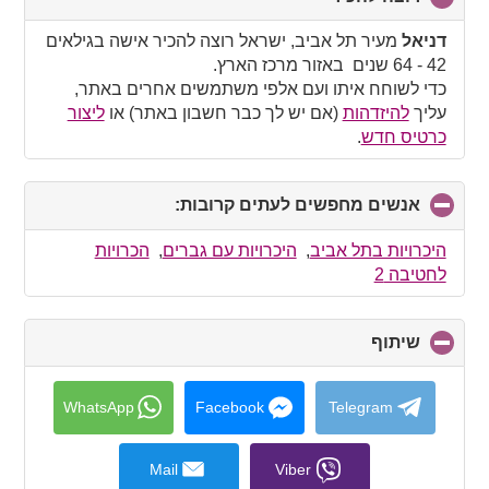
to
collapse
דניאל
מעיר תל אביב, ישראל רוצה להכיר אישה בגילאים
contents
42 - 64 שנים באזור מרכז הארץ.
כדי לשוחח איתו ועם אלפי משתמשים אחרים באתר,
עליך
להיזדהות
(אם יש לך כבר חשבון באתר) או
ליצור
כרטיס חדש
.
אנשים מחפשים לעתים קרובות:
click
to
collapse
היכרויות בתל אביב
,
היכרויות עם גברים
,
הכרויות
contents
לחטיבה 2
שיתוף
click
to
collapse
contents
WhatsApp
Facebook
Telegram
Mail
Viber