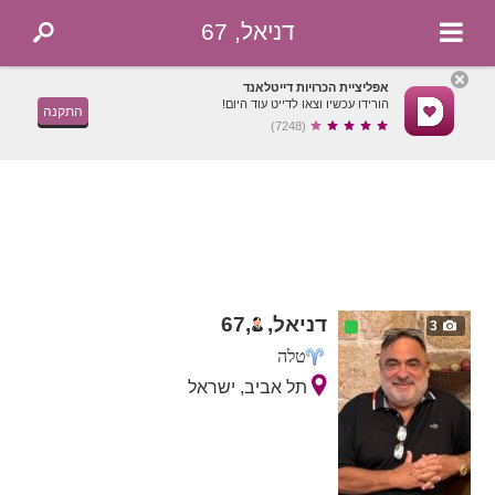
דניאל, 67
אפליציית הכרויות דייטלאנד
הורידו עכשיו וצאו לדייט עוד היום!
התקנה
(7248)
דניאל,
,
67
3
טלה
תל אביב, ישראל