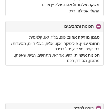
contents
משקה אלכוהול אהוב עלי:
יין אדום
הרגלי אכילה:
רגיל
תכונות ותחביבים
click
to
collapse
סגנון מוזיקה אהוב:
פופ, בלוז, גאז, קלאסית
contents
תחומי עניין:
פוליטיקה ואקטואליה, בעלי חיים, מסעדות \
בתי קפה, מוזיקה, ים \ בריכה
תכונות אישיות:
רגוע, אחראי, מתחשב, רגיש, שאפתן,
מתוכנן, מסודר, חכם
רוצה להכיר
click