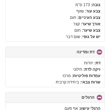
collapse
גובה:
173 ס"מ
contents
צבע עור:
שזוף
צבע העיניים:
חום
אורך שיער:
קצר
צבע שיער:
חום
יש על גופי:
שום דבר
דת ומדינה
click
to
collapse
דת:
יהדות
contents
זיקה לדת:
חילוני
עמדות פוליטיות:
מרכז
שרות צבאי:
ביחידה קרבית
הרגלים
click
to
collapse
הרגלי עישון:
אף פעם