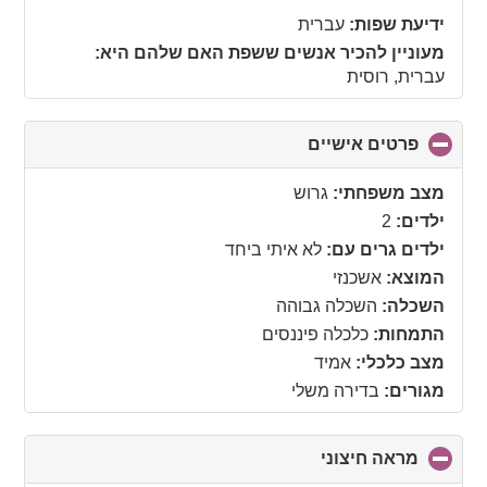
collapse
ידיעת שפות:
עברית
contents
מעוניין להכיר אנשים ששפת האם שלהם היא:
עברית, רוסית
פרטים אישיים
click
to
collapse
מצב משפחתי:
גרוש
contents
ילדים:
2
ילדים גרים עם:
לא איתי ביחד
המוצא:
אשכנזי
השכלה:
השכלה גבוהה
התמחות:
כלכלה פיננסים
מצב כלכלי:
אמיד
מגורים:
בדירה משלי
מראה חיצוני
click
to