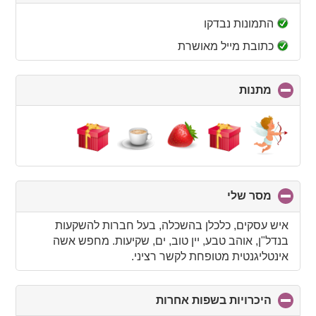
to
collapse
התמונות נבדקו
contents
כתובת מייל מאושרת
מתנות
click
to
collapse
contents
מסר שלי
click
to
collapse
איש עסקים, כלכלן בהשכלה, בעל חברות להשקעות
contents
בנדל"ן, אוהב טבע, יין טוב, ים, שקיעות. מחפש אשה
אינטליגנטית מטופחת לקשר רציני.
היכרויות בשפות אחרות
click
to