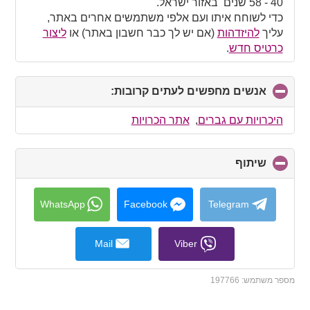
contents
40 - 58 שנים באזור ישראל.
כדי לשוחח איתו ועם אלפי משתמשים אחרים באתר,
עליך
להיזדהות
(אם יש לך כבר חשבון באתר) או
ליצור
כרטיס חדש
.
אנשים מחפשים לעתים קרובות:
click
to
collapse
היכרויות עם גברים
,
אתר הכרויות
contents
שיתוף
click
to
collapse
contents
WhatsApp
Facebook
Telegram
Mail
Viber
מספר משתמש:
197766