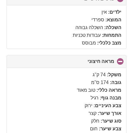
to
collapse
ילדים:
אין
contents
המוצא:
ספרדי
השכלה:
השכלה גבוהה
התמחות:
עבודות טכניות
מצב כלכלי:
מבוסס
מראה חיצוני
click
to
collapse
משקל:
74 ק"ג
contents
גובה:
174 ס"מ
מראה כללי:
טוב מאוד
מבנה גוף:
רגיל
צבע העיניים:
ירוק
אורך שיער:
קצר
סוג שיער:
חלק
צבע שיער:
חום