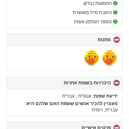
collapse
התמונות נבדקו
contents
כתובת מייל מאושרת
מספר הטלפון אומת
מתנות
click
to
collapse
contents
היכרויות בשפות אחרות
click
to
collapse
ידיעת שפות:
אנגלית , עברית
contents
מעוניין להכיר אנשים ששפת האם שלהם היא:
עברית, רוסית
פרטים אישיים
click