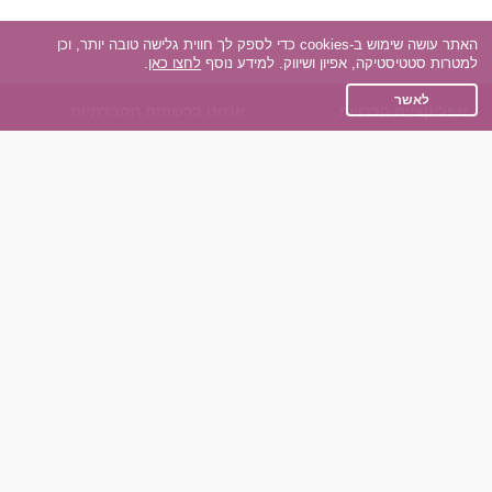
האתר עושה שימוש ב-cookies כדי לספק לך חווית גלישה טובה יותר, וכן
למטרות סטטיסטיקה, אפיון ושיווק. למידע נוסף
לחצו כאן
.
לאשר
אפליקציית הכרויות
אנחנו ברשתות החברתיות
על אפליקצית הכרויות
Facebook
הכרויות עבור Android
Instagram
הכרויות עבור iOS
TikTok
רות - צ'אט בוט הכרויות
Dateland.co.il
השותפים שלנו
תקנון
הכרויות לאקדמאים
מדיניות הפרטיות
הכרויות לגילאים 50+
שאלות נפוצות
כפיות (capiyot) הכרויות
כותבים עלינו
הכרויות בליינד דייט
צרו קשר
הכרויות גייז
תוכנית שותפים
אתר רגיל
חוות דעת של גולשים