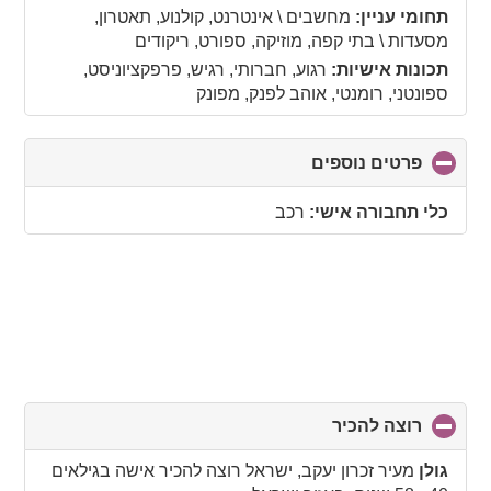
תחומי עניין:
מחשבים \ אינטרנט, קולנוע, תאטרון,
מסעדות \ בתי קפה, מוזיקה, ספורט, ריקודים
תכונות אישיות:
רגוע, חברותי, רגיש, פרפקציוניסט,
ספונטני, רומנטי, אוהב לפנק, מפונק
פרטים נוספים
click
to
collapse
כלי תחבורה אישי:
רכב
contents
רוצה להכיר
click
to
collapse
גולן
מעיר זכרון יעקב, ישראל רוצה להכיר אישה בגילאים