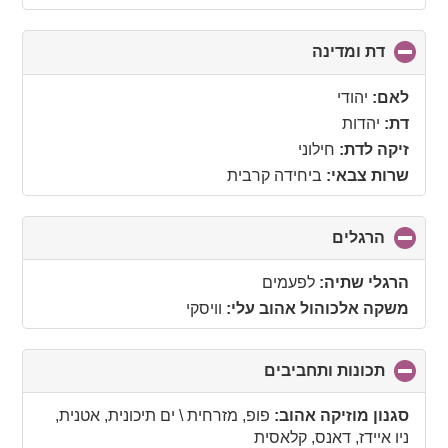
דת ומדינה
click
to
collapse
לאם:
יהודי
contents
דת:
יהדות
זיקה לדת:
חילוני
שרות צבאי:
ביחידה קרבית
הרגלים
click
to
collapse
הרגלי שתיה:
לפעמים
contents
משקה אלכוהול אהוב עלי:
וויסקי
תכונות ותחביבים
click
to
collapse
סגנון מוזיקה אהוב:
פופ, מזרחית \ ים תיכונית, אטנית,
contents
ניו איידז, דאנס, קלאסית