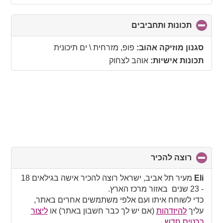
תכונות ותחביבים
click
to
collapse
סגנון מוזיקה אהוב:
פופ, מזרחית \ ים תיכונית
contents
תכונות אישיות:
אוהב לצחוק
רוצה להכיר
click
to
collapse
Eli
מעיר תל אביב, ישראל רוצה להכיר אישה בגילאים 18
contents
- 23 שנים באזור מרכז הארץ.
כדי לשוחח איתו ועם אלפי משתמשים אחרים באתר,
עליך
להיזדהות
(אם יש לך כבר חשבון באתר) או
ליצור
כרטיס חדש
.