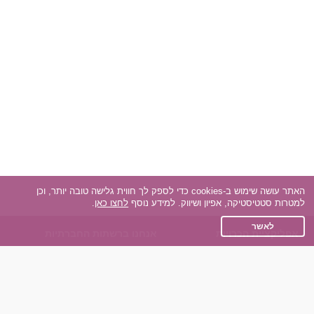
האתר עושה שימוש ב-cookies כדי לספק לך חווית גלישה טובה יותר, וכן
למטרות סטטיסטיקה, אפיון ושיווק. למידע נוסף
לחצו כאן
.
לאשר
אפליקציית הכרויות
אנחנו ברשתות החברתיות
על אפליקצית הכרויות
Facebook
הכרויות עבור Android
Instagram
הכרויות עבור iOS
TikTok
רות - צ'אט בוט הכרויות