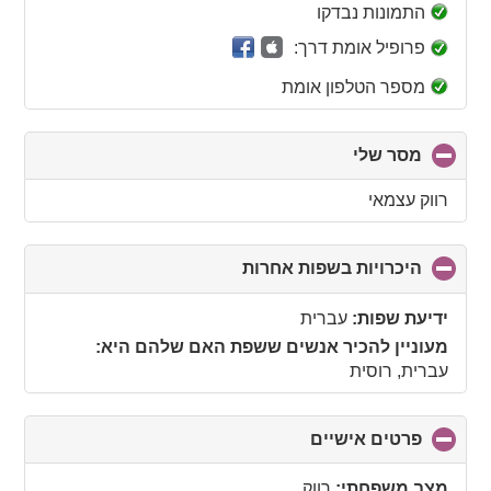
collapse
התמונות נבדקו
contents
פרופיל אומת דרך:
מספר הטלפון אומת
מסר שלי
click
to
collapse
רווק עצמאי
contents
היכרויות בשפות אחרות
click
to
collapse
ידיעת שפות:
עברית
contents
מעוניין להכיר אנשים ששפת האם שלהם היא:
עברית, רוסית
פרטים אישיים
click
to
collapse
מצב משפחתי:
רווק