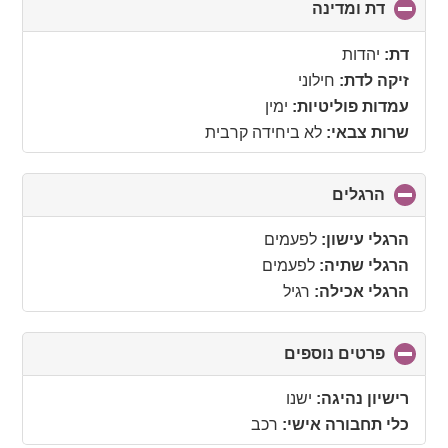
דת ומדינה
click
to
collapse
דת:
יהדות
contents
זיקה לדת:
חילוני
עמדות פוליטיות:
ימין
שרות צבאי:
לא ביחידה קרבית
הרגלים
click
to
collapse
הרגלי עישון:
לפעמים
contents
הרגלי שתיה:
לפעמים
הרגלי אכילה:
רגיל
פרטים נוספים
click
to
collapse
רישיון נהיגה:
ישנו
contents
כלי תחבורה אישי:
רכב