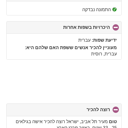
to
collapse
התמונה נבדקה
contents
היכרויות בשפות אחרות
click
to
collapse
ידיעת שפות:
עברית
contents
מעוניין להכיר אנשים ששפת האם שלהם היא:
עברית, רוסית
רוצה להכיר
click
to
collapse
טום
מעיר תל אביב, ישראל רוצה להכיר אישה בגילאים
contents
25 - 33 שנים באזור מרכז הארץ.