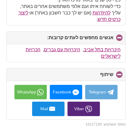
כדי לשוחח איתו ועם אלפי משתמשים אחרים באתר,
עליך
להיזדהות
(אם יש לך כבר חשבון באתר) או
ליצור
כרטיס חדש
.
אנשים מחפשים לעתים קרובות:
click
to
collapse
היכרויות בתל אביב
,
היכרויות עם גברים
,
הכרויות
contents
לישראלים
שיתוף
click
to
collapse
contents
WhatsApp
Facebook
Telegram
Mail
Viber
מספר משתמש:
16217100