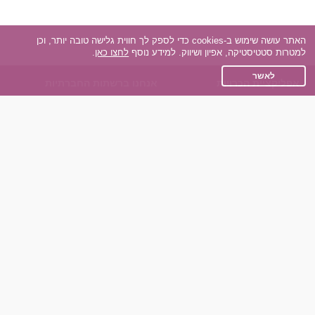
האתר עושה שימוש ב-cookies כדי לספק לך חווית גלישה טובה יותר, וכן
למטרות סטטיסטיקה, אפיון ושיווק. למידע נוסף
לחצו כאן
.
לאשר
אפליקציית הכרויות
אנחנו ברשתות החברתיות
על אפליקצית הכרויות
Facebook
הכרויות עבור Android
Instagram
הכרויות עבור iOS
TikTok
רות - צ'אט בוט הכרויות
Dateland.co.il
השותפים שלנו
תקנון
הכרויות לאקדמאים
מדיניות הפרטיות
הכרויות לגילאים 50+
שאלות נפוצות
כפיות (capiyot) הכרויות
כותבים עלינו
הכרויות בליינד דייט
צרו קשר
הכרויות גייז
תוכנית שותפים
אתר רגיל
חוות דעת של גולשים