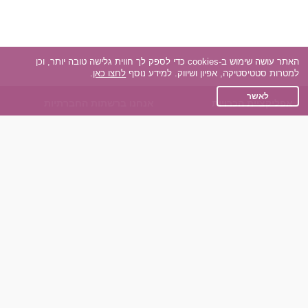
האתר עושה שימוש ב-cookies כדי לספק לך חווית גלישה טובה יותר, וכן
למטרות סטטיסטיקה, אפיון ושיווק. למידע נוסף
לחצו כאן
.
לאשר
אפליקציית הכרויות
אנחנו ברשתות החברתיות
על אפליקצית הכרויות
Facebook
הכרויות עבור Android
Instagram
הכרויות עבור iOS
TikTok
רות - צ'אט בוט הכרויות
Dateland.co.il
השותפים שלנו
תקנון
הכרויות לאקדמאים
מדיניות הפרטיות
הכרויות לגילאים 50+
שאלות נפוצות
כפיות (capiyot) הכרויות
כותבים עלינו
הכרויות בליינד דייט
צרו קשר
הכרויות גייז
תוכנית שותפים