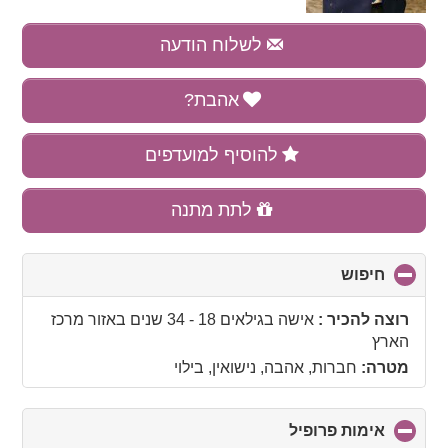
לשלוח הודעה
אהבת?
להוסיף למועדפים
לתת מתנה
חיפוש
click
to
collapse
רוצה להכיר :
אישה בגילאים 18 - 34 שנים
באזור
מרכז
contents
הארץ
מטרה:
חברות, אהבה, נישואין, בילוי
אימות פרופיל
click