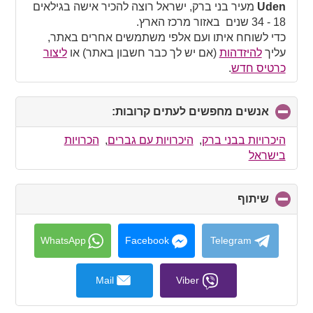
collapse
Uden
מעיר בני ברק, ישראל רוצה להכיר אישה בגילאים
contents
18 - 34 שנים באזור מרכז הארץ.
כדי לשוחח איתו ועם אלפי משתמשים אחרים באתר,
עליך
להיזדהות
(אם יש לך כבר חשבון באתר) או
ליצור
כרטיס חדש
.
אנשים מחפשים לעתים קרובות:
click
to
collapse
היכרויות בבני ברק
,
היכרויות עם גברים
,
הכרויות
contents
בישראל
שיתוף
click
to
collapse
contents
WhatsApp
Facebook
Telegram
Mail
Viber