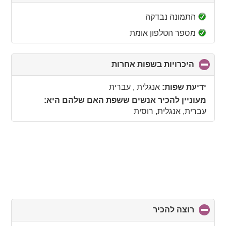
to
collapse
התמונה נבדקה
contents
מספר הטלפון אומת
היכרויות בשפות אחרות
click
to
collapse
ידיעת שפות:
אנגלית , עברית
contents
מעוניין להכיר אנשים ששפת האם שלהם היא:
עברית, אנגלית, רוסית
רוצה להכיר
click
to