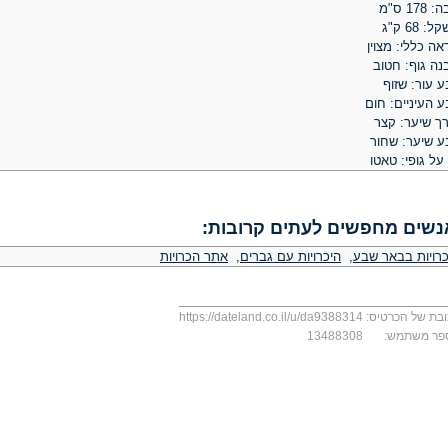
 178 ס"מ
: 68 ק"ג
ה כללי: מצוין
נה גוף: חטוב
 עור: שזוף
 העיניים: חום
רך שיער: קצר
ע שיער: שחור
על גופי: טאטו
נשים מחפשים לעתים קרובות:
כרויות בבאר שבע
,
היכרויות עם גברים
,
אתר הכרויות
בת של הכרטיס:
https://dateland.co.il/u/da9388314
פר משתמש:
13488308