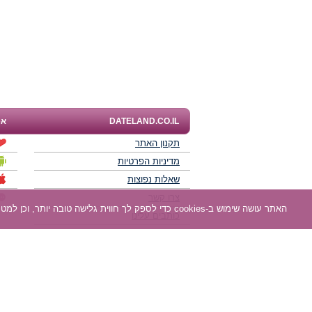
DATELAND.CO.IL
אפ
תקנון האתר
מדיניות הפרטיות
שאלות נפוצות
צרו קשר
האתר עושה שימוש ב-cookies כדי לספק לך חווית גלישה טובה יותר, וכן למטרות סטטיסטיקה, אפיון ושיווק. למידע נוסף
כותבים עלינו
תוכנית שותפים
חוות דעת של גולשים
לאנשים עם מוגבליות
DATELAND - רשת אתרי הכרויות הגדולה בישראל מאז 2008.