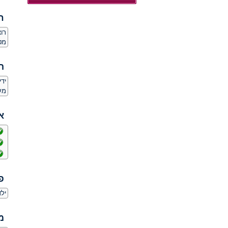
ח
רו
מט
ה
יד
מע
א
פ
ילד
מ