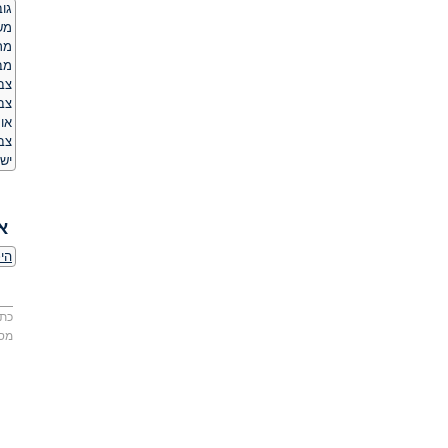
גובה:
משקל
מרא
מב
צבע
צבע
או
צב
יש 
א
הי
כתו
מס