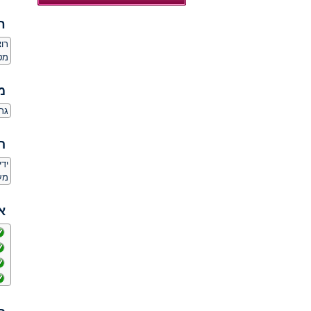
ח
רו
מט
מ
גרוש + 1 בן 34 עוסק 
ה
יד
מע
א