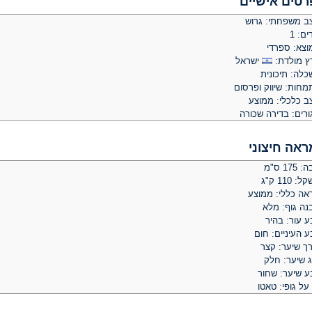
רטים אישיים
ב משפחתי: גרוש
ים: 1
וצא: ספרדי
ץ מולדת:
ישראל
כלה: תיכונית
מחות: שיווק ופרסום
ב כלכלי: ממוצע
ורים: בדירה שכורה
ראה חיצוני
 175 ס"מ
: 110 ק"ג
אה כללי: ממוצע
נה גוף: מלא
ע עור: בהיר
 העיניים: חום
רך שיער: קצר
ג שיער: חלק
ע שיער: שחור
על גופי: טאטו