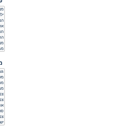
פ
מצ
ילד
המ
אר
הש
הת
מצ
מג
מ
גובה:
משקל
מר
מב
צב
צבע
או
סו
צב
יש 