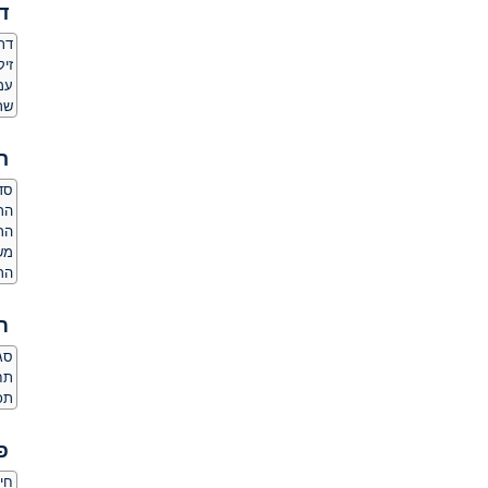
ד
דת
זיק
עמד
שר
ה
סדר
הרג
הר
משק
הרג
ת
סגנ
תחו
תכו
פ
חי