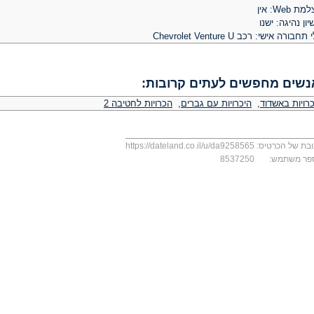
ת Web: אין
יון נהיגה: ישנו
תחבורה אישי: רכב Chevrolet Venture U
נשים מחפשים לעתים קרובות:
רויות באשדוד
,
היכרויות עם גברים
,
הכרויות לחטיבה 2
בת של הכרטיס:
https://dateland.co.il/u/da9258565
פר משתמש:
8537250