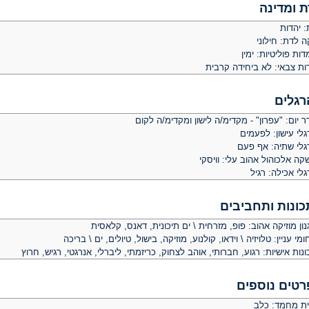
ת ומדינה
: יהדות
ה לדת: חילוני
ות פוליטיות: ימין
ות צבאי: לא ביחידה קרבית
רגלים
 יום: "עפרון" - מקדימ/ה לישון ומקדימ/ה לקום
לי עישון: לפעמים
גלי שתיה: אף פעם
ה אלכוהול אהוב עלי: וויסקי
לי אכילה: רגיל
כונות ותחביבים
ון מוזיקה אהוב: פופ, מזרחית \ ים תיכונית, דאנס, קלאסית
מי עניין: טלויזיה \ וידאו, קולנוע, מוזיקה, בישול, טיולים, ים \ בריכה
נות אישיות: רגוע, חברותי, אוהב לצחוק, כריזמתי, ליברלי, אנרגטי, רגיש, חרוץ
רטים נוספים
ית מחמד: כלב