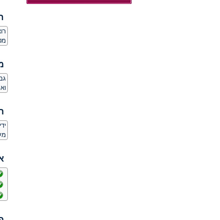
ח
רו
מט
מ
גב
וא
ה
יד
מע
א
פ