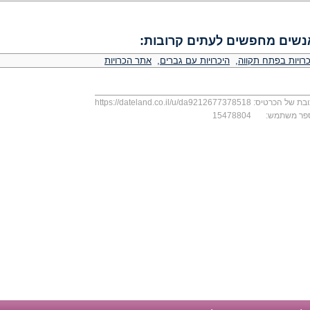
נשים מחפשים לעתים קרובות:
כרויות בפתח תקווה
,
היכרויות עם גברים
,
אתר הכרויות
בת של הכרטיס:
https://dateland.co.il/u/da9212677378518
פר משתמש:
15478804