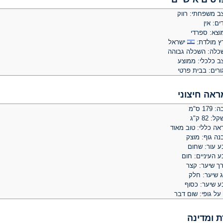
ב משפחתי: רווק
ים: אין
וצא: ספרדי
ץ מולדת:
ישראל
כלה: השכלה גבוהה
ב כלכלי: ממוצע
ורים: בבית פרטי
ראה חיצוני
 179 ס"מ
: 82 ק"ג
אה כללי: טוב מאוד
נה גוף: מוצק
ע עור: שחום
 העיניים: חום
רך שיער: קצר
ג שיער: חלק
ע שיער: כסוף
על גופי: שום דבר
ת ומדינה