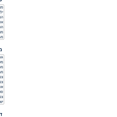
מצ
ילד
המ
אר
הש
מצ
מג
מ
גובה:
משקל
מר
מב
צב
צבע
או
סו
צב
יש 
ד