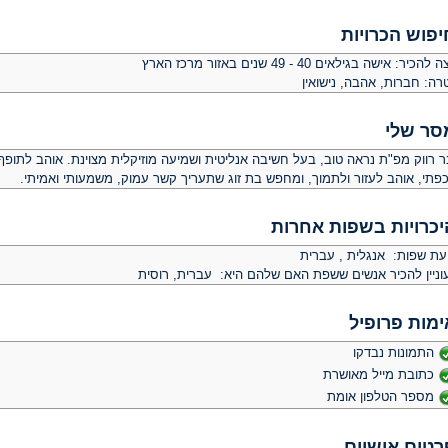
יפוש הכרויות
צה להכיר:
אישה בגילאים 40 - 49 שנים באזור מרכז הארץ
רה:
חברות, אהבה, נישואין
סר שלי
ר רווק מפ"ת נראה טוב, בעל חשיבה אנליטית ושמיעה מוזיקלית מצוינת. אוהב לתופף
כפתי, אוהב לעזור ולתמוך, ומחפש בת זוג שתעריך קשר עמוק, משמעותי ואמיתי.
יכרויות בשפות אחרות
יעת שפות: אנגלית , עברית
וניין להכיר אנשים ששפת האם שלהם היא: עברית, רוסית
ימות פרופיל
התמונות נבדקו
כתובת מייל מאושרת
מספר הטלפון אומת
רטים אישיים