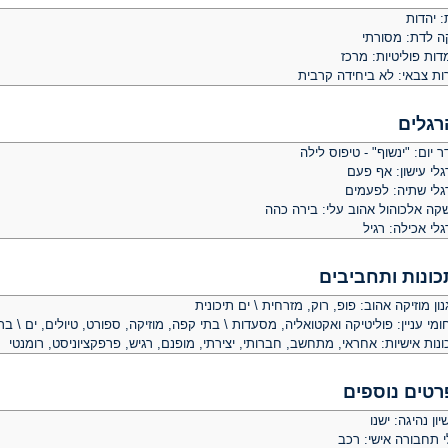
: יהדות
קה לדת: מסורתי
ות פוליטיות: מרכז
ות צבאי: לא ביחידה קרבית
רגלים
 יום: "ינשוף" - טיפוס לילה
לי עישון: אף פעם
גלי שתיה: לפעמים
קה אלכוהול אהוב עלי: בירה כהה
לי אכילה: רגיל
כונות ותחביבים
ון מוזיקה אהוב: פופ, רוק, מזרחית \ ים תיכונית
מי עניין: פוליטיקה ואקטואליה, מסעדות \ בתי קפה, מוזיקה, ספורט, טיולים, ים \ בר
נות אישיות: אחראי, מתחשב, חברותי, יצירתי, מופנם, רגיש, פרפקציוניסט, רומנטי
רטים נוספים
יון נהיגה: ישנו
י תחבורה אישי: רכב