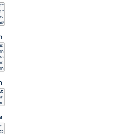
דת
זי
עמד
שר
ה
סדר
הרג
הר
מש
הרג
ת
סגנ
תחו
תכו
פ
ריש
כל