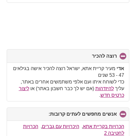
רוצה להכיר
click
to
collapse
אדי
מעיר קריית אתא, ישראל רוצה להכיר אישה בגילאים
contents
47 - 53 שנים
כדי לשוחח איתו ועם אלפי משתמשים אחרים באתר,
עליך
להיזדהות
(אם יש לך כבר חשבון באתר) או
ליצור
כרטיס חדש
.
אנשים מחפשים לעתים קרובות:
click
to
collapse
הכרויות בקריית אתא
,
היכרויות עם גברים
,
הכרויות
contents
לחטיבה 2