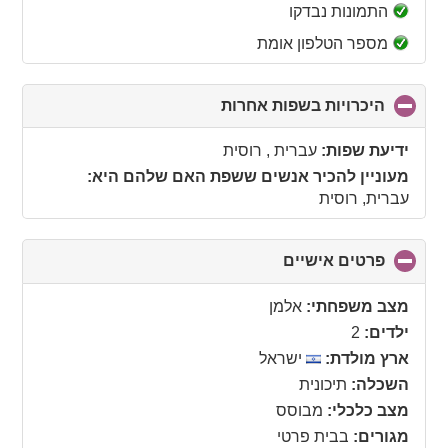
collapse
התמונות נבדקו
contents
מספר הטלפון אומת
היכרויות בשפות אחרות
click
to
collapse
ידיעת שפות:
עברית , רוסית
contents
מעוניין להכיר אנשים ששפת האם שלהם היא:
עברית, רוסית
פרטים אישיים
click
to
collapse
מצב משפחתי:
אלמן
contents
ילדים:
2
ארץ מולדת:
ישראל
השכלה:
תיכונית
מצב כלכלי:
מבוסס
מגורים:
בבית פרטי