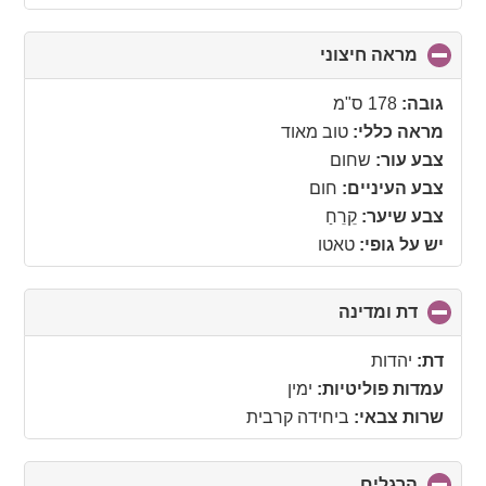
מראה חיצוני
click
to
collapse
גובה:
178 ס"מ
contents
מראה כללי:
טוב מאוד
צבע עור:
שחום
צבע העיניים:
חום
צבע שיער:
קֵרֵחַ
יש על גופי:
טאטו
דת ומדינה
click
to
collapse
דת:
יהדות
contents
עמדות פוליטיות:
ימין
שרות צבאי:
ביחידה קרבית
הרגלים
click