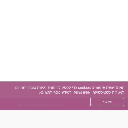
האתר עושה שימוש ב-cookies כדי לספק לך חווית גלישה טובה יותר, וכן
למטרות סטטיסטיקה, אפיון ושיווק. למידע נוסף
לחצו כאן
.
לאשר
אפליקציית הכרויות
אנחנו ברשתות החברתיות
על אפליקצית הכרויות
Facebook
הכרויות עבור Android
Instagram
הכרויות עבור iOS
TikTok