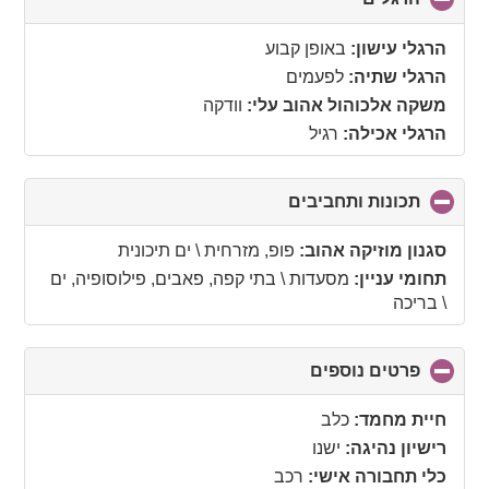
to
collapse
הרגלי עישון:
באופן קבוע
contents
הרגלי שתיה:
לפעמים
משקה אלכוהול אהוב עלי:
וודקה
הרגלי אכילה:
רגיל
תכונות ותחביבים
click
to
collapse
סגנון מוזיקה אהוב:
פופ, מזרחית \ ים תיכונית
contents
תחומי עניין:
מסעדות \ בתי קפה, פאבים, פילוסופיה, ים
\ בריכה
פרטים נוספים
click
to
collapse
חיית מחמד:
כלב
contents
רישיון נהיגה:
ישנו
כלי תחבורה אישי:
רכב