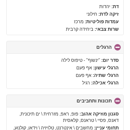
collapse
דת:
יהדות
contents
זיקה לדת:
חילוני
עמדות פוליטיות:
מרכז
שרות צבאי:
ביחידה קרבית
הרגלים
click
to
collapse
סדר יום:
"ינשוף" - טיפוס לילה
contents
הרגלי עישון:
אף פעם
הרגלי שתיה:
אף פעם
הרגלי אכילה:
רגיל
תכונות ותחביבים
click
to
collapse
סגנון מוזיקה אהוב:
פופ, ראפ, מזרחית \ ים תיכונית,
contents
דאנס, פסיי \ טראנס, קלאסית
תחומי עניין:
מחשבים \ אינטרנט, טלויזיה \ וידאו, קולנוע,