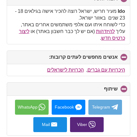
to
collapse
Ido
מעיר חריש, ישראל רוצה להכיר אישה בגילאים 18 -
contents
23 שנים באזור ישראל.
כדי לשוחח איתו ועם אלפי משתמשים אחרים באתר,
עליך
להיזדהות
(אם יש לך כבר חשבון באתר) או
ליצור
כרטיס חדש
.
אנשים מחפשים לעתים קרובות:
click
to
collapse
היכרויות עם גברים
,
הכרויות לישראלים
contents
שיתוף
click
to
collapse
contents
WhatsApp
Facebook
Telegram
Mail
Viber