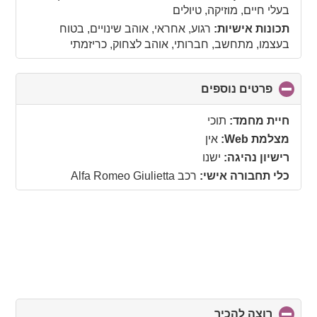
בעלי חיים, מוזיקה, טיולים
תכונות אישיות:
רגוע, אחראי, אוהב שינויים, בטוח
בעצמו, מתחשב, חברותי, אוהב לצחוק, כריזמתי
פרטים נוספים
click
to
collapse
חיית מחמד:
תוכי
contents
מצלמת Web:
אין
רישיון נהיגה:
ישנו
כלי תחבורה אישי:
רכב Alfa Romeo Giulietta
רוצה להכיר
click