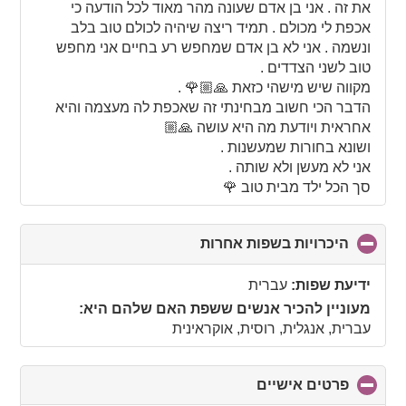
את זה . אני בן אדם שעונה מהר מאוד לכל הודעה כי
אכפת לי מכולם . תמיד ריצה שיהיה לכולם טוב בלב
ונשמה . אני לא בן אדם שמחפש רע בחיים אני מחפש
טוב לשני הצדדים .
מקווה שיש מישהי כזאת 🙏🏼🌹 .
הדבר הכי חשוב מבחינתי זה שאכפת לה מעצמה והיא
אחראית ויודעת מה היא עושה 🙏🏼
ושונא בחורות שמעשנות .
אני לא מעשן ולא שותה .
סך הכל ילד מבית טוב 🌹
היכרויות בשפות אחרות
click
to
collapse
ידיעת שפות:
עברית
contents
מעוניין להכיר אנשים ששפת האם שלהם היא:
עברית, אנגלית, רוסית, אוקראינית
פרטים אישיים
click
to