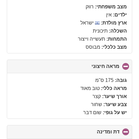
collapse
מצב משפחתי:
רווק
contents
ילדים:
אין
ארץ מולדת:
ישראל
השכלה:
תיכונית
התמחות:
תעשייה וייצור
מצב כלכלי:
מבוסס
מראה חיצוני
click
to
collapse
גובה:
175 ס"מ
contents
מראה כללי:
טוב מאוד
אורך שיער:
קצר
צבע שיער:
שחור
יש על גופי:
שום דבר
דת ומדינה
click
to