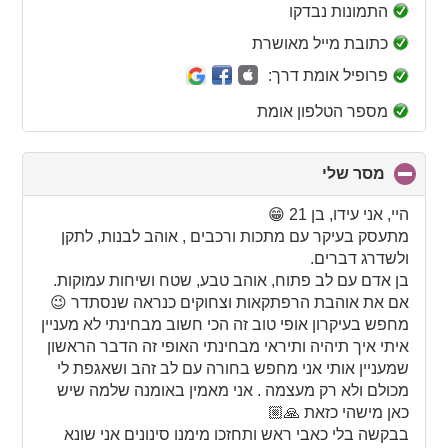
collapse
התמונות נבדקו
contents
כתובת מייל מאושרת
פרופיל אומת דרך:
מספר הטלפון אומת
מסר שלי
click
to
collapse
היי, אני עידו, בן 21 😁
contents
מתעסק בעיקר עם מתכות ורכבים , אוהב לבנות, לתקן
ולשדרג דברים.
בן אדם עם לב פתוח, אוהב טבע, שטח ושיחות עמוקות.
אם את אוהבת הרפתקאות וצחוקים כנראה שנסתדר 😉
מחפש בעיקרון אופי טוב זה הכי חשוב מבחינתי לא מעניין
איתי איך תיהיה ותיראי מבחינתי האופי זה הדבר הראשון
שמעניין אותי אני מחפש בחורה עם לב זהב ושאגפת לי
מכולם ולא רק מעצמה . אני מאמין באומנה שלמה שיש
כאן מישהי כזאת 🙏🏼
בבקשה בלי כאבי ראש ותחזכו מימנו סינונים אני שונא