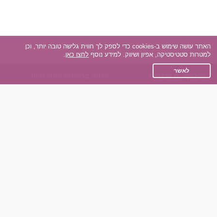
האתר עושה שימוש ב-cookies כדי לספק לך חווית גלישה טובה יותר, וכן
למטרות סטטיסטיקה, אפיון ושיווק. למידע נוסף
לחצו כאן
.
לאשר
אפליקציית הכרויות
אנחנו ברשתות החברתיות
על אפליקצית הכרויות
Facebook
הכרויות עבור Android
Instagram
הכרויות עבור iOS
TikTok
רות - צ'אט בוט הכרויות
Dateland.co.il
השותפים שלנו
תקנון
הכרויות לאקדמאים
מדיניות הפרטיות
הכרויות לגילאים 50+
שאלות נפוצות
כפיות (capiyot) הכרויות
כותבים עלינו
הכרויות בליינד דייט
צרו קשר
הכרויות גייז
תוכנית שותפים