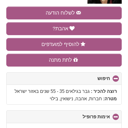
לשלוח הודעה
אהבת?
להוסיף למועדפים
לתת מתנה
חיפוש
click
to
collapse
רוצה להכיר :
גבר בגילאים 35 - 55 שנים
באזור
ישראל
contents
מטרה:
חברות, אהבה, נישואין, בילוי
אימות פרופיל
click
to