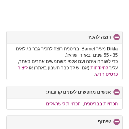
רוצה להכיר
click
to
collapse
Dikla
מעיר Barnet, בריטניה רוצה להכיר גבר בגילאים
contents
35 - 55 שנים באזור ישראל.
כדי לשוחח איתה ועם אלפי משתמשים אחרים באתר,
עליך
להיזדהות
(אם יש לך כבר חשבון באתר) או
ליצור
כרטיס חדש
.
אנשים מחפשים לעתים קרובות:
click
to
collapse
הכרויות בבריטניה
,
הכרויות לישראלים
contents
שיתוף
click
to