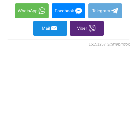
collapse
contents
WhatsApp
Facebook
Telegram
Mail
Viber
מספר משתמש:
15151257