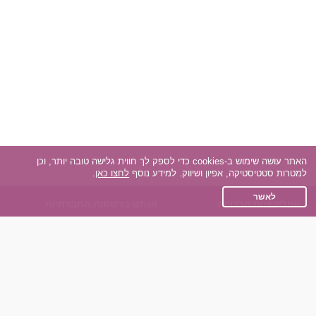
האתר עושה שימוש ב-cookies כדי לספק לך חווית גלישה טובה יותר, וכן
למטרות סטטיסטיקה, אפיון ושיווק. למידע נוסף
לחצו כאן
.
לאשר
אפליקציית הכרויות
אנחנו ברשתות החברתיות
על אפליקצית הכרויות
Facebook
הכרויות עבור Android
Instagram
הכרויות עבור iOS
TikTok
רות - צ'אט בוט הכרויות
Dateland.co.il
השותפים שלנו