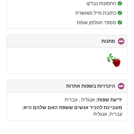
collapse
התמונות נבדקו
contents
כתובת מייל מאושרת
מספר הטלפון אומת
מתנות
click
to
collapse
contents
היכרויות בשפות אחרות
click
to
collapse
ידיעת שפות:
אנגלית , עברית
contents
מעוניינת להכיר אנשים ששפת האם שלהם היא:
עברית, אנגלית