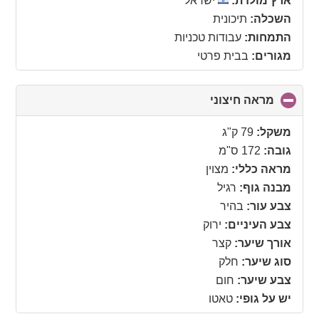
ארץ מולדת:
ישראל
השכלה:
תיכונית
התמחות:
עבודות טכניות
מגורים:
בבית פרטי
מראה חיצוני
click
to
collapse
משקל:
79 ק"ג
contents
גובה:
172 ס"מ
מראה כללי:
מצוין
מבנה גוף:
רגיל
צבע עור:
בהיר
צבע העיניים:
ירוק
אורך שיער:
קצר
סוג שיער:
חלק
צבע שיער:
חום
יש על גופי:
טאטו