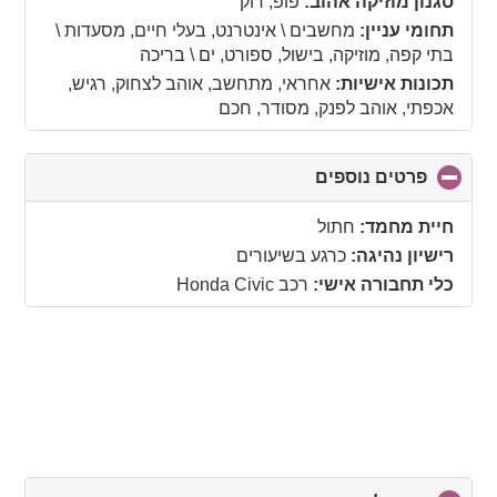
סגנון מוזיקה אהוב:
פופ, רוק
contents
תחומי עניין:
מחשבים \ אינטרנט, בעלי חיים, מסעדות \
בתי קפה, מוזיקה, בישול, ספורט, ים \ בריכה
תכונות אישיות:
אחראי, מתחשב, אוהב לצחוק, רגיש,
אכפתי, אוהב לפנק, מסודר, חכם
פרטים נוספים
click
to
collapse
חיית מחמד:
חתול
contents
רישיון נהיגה:
כרגע בשיעורים
כלי תחבורה אישי:
רכב Honda Civic