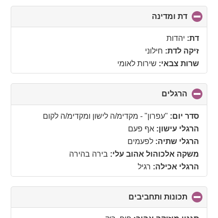
דת ומדינה
click
to
collapse
דת:
יהדות
contents
זיקה לדת:
חילוני
שרות צבאי:
שירות לאומי
הרגלים
click
to
collapse
סדר יום:
"עפרון" - מקדימ/ה לישון ומקדימ/ה לקום
contents
הרגלי עישון:
אף פעם
הרגלי שתיה:
לפעמים
משקה אלכוהול אהוב עלי:
בירה בהירה
הרגלי אכילה:
רגיל
תכונות ותחביבים
click
to
collapse