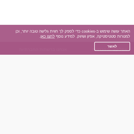
האתר עושה שימוש ב-cookies כדי לספק לך חווית גלישה טובה יותר, וכן
למטרות סטטיסטיקה, אפיון ושיווק. למידע נוסף
לחצו כאן
.
לאשר
אפליקציית הכרויות
אנחנו ברשתות החברתיות
על אפליקצית הכרויות
Facebook
הכרויות עבור Android
Instagram
הכרויות עבור iOS
TikTok
רות - צ'אט בוט הכרויות
Dateland.co.il
השותפים שלנו
תקנון
הכרויות לאקדמאים
מדיניות הפרטיות
הכרויות לגילאים 50+
שאלות נפוצות
כפיות (capiyot) הכרויות
כותבים עלינו
הכרויות בליינד דייט
צרו קשר
הכרויות גייז
תוכנית שותפים