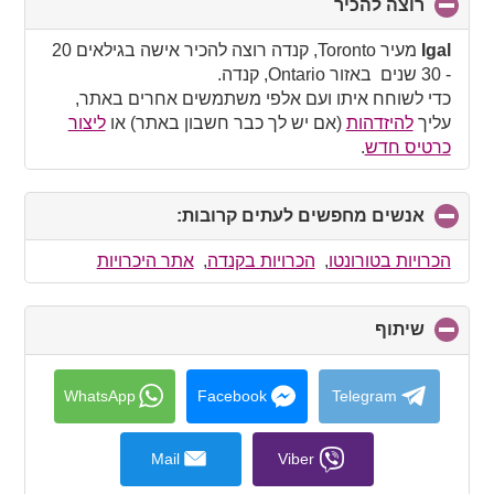
רוצה להכיר
click
to
collapse
Igal
מעיר Toronto, קנדה רוצה להכיר אישה בגילאים 20
contents
- 30 שנים באזור Ontario, קנדה.
כדי לשוחח איתו ועם אלפי משתמשים אחרים באתר,
עליך
להיזדהות
(אם יש לך כבר חשבון באתר) או
ליצור
כרטיס חדש
.
אנשים מחפשים לעתים קרובות:
click
to
collapse
הכרויות בטורונטו
,
הכרויות בקנדה
,
אתר היכרויות
contents
שיתוף
click
to
collapse
contents
WhatsApp
Facebook
Telegram
Mail
Viber