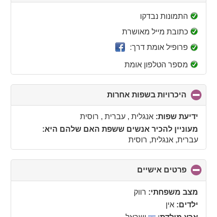
to
collapse
התמונות נבדקו
contents
כתובת מייל מאושרת
פרופיל אומת דרך:
מספר הטלפון אומת
היכרויות בשפות אחרות
click
to
collapse
ידיעת שפות:
אנגלית , עברית , רוסית
contents
מעוניין להכיר אנשים ששפת האם שלהם היא:
עברית, אנגלית, רוסית
פרטים אישיים
click
to
collapse
מצב משפחתי:
רווק
contents
ילדים:
אין