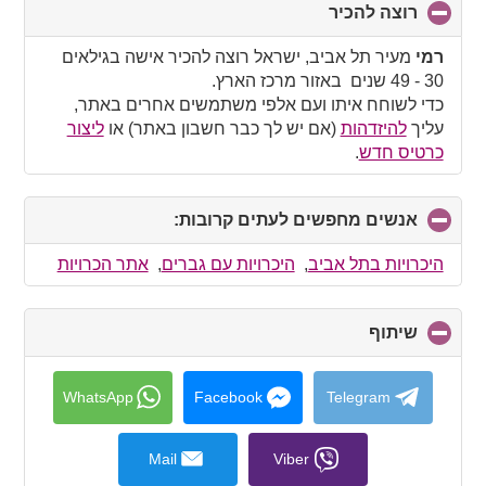
רוצה להכיר
click
to
collapse
רמי
מעיר תל אביב, ישראל רוצה להכיר אישה בגילאים
contents
30 - 49 שנים באזור מרכז הארץ.
כדי לשוחח איתו ועם אלפי משתמשים אחרים באתר,
עליך
להיזדהות
(אם יש לך כבר חשבון באתר) או
ליצור
כרטיס חדש
.
אנשים מחפשים לעתים קרובות:
click
to
collapse
היכרויות בתל אביב
,
היכרויות עם גברים
,
אתר הכרויות
contents
שיתוף
click
to
collapse
contents
WhatsApp
Facebook
Telegram
Mail
Viber