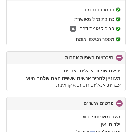
to
collapse
התמונות נבדקו
contents
כתובת מייל מאושרת
פרופיל אומת דרך:
מספר הטלפון אומת
היכרויות בשפות אחרות
click
to
collapse
ידיעת שפות:
אנגלית , עברית
contents
מעוניין להכיר אנשים ששפת האם שלהם היא:
עברית, אנגלית, רוסית, אוקראינית
פרטים אישיים
click
to
collapse
מצב משפחתי:
רווק
contents
ילדים:
אין