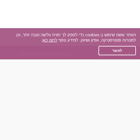
האתר עושה שימוש ב-cookies כדי לספק לך חווית גלישה טובה יותר, וכן
למטרות סטטיסטיקה, אפיון ושיווק. למידע נוסף
לחצו כאן
.
לאשר
אפליקציית הכרויות
אנחנו ברשתות החברתיות
על אפליקצית הכרויות
Facebook
הכרויות עבור Android
Instagram
הכרויות עבור iOS
TikTok
רות - צ'אט בוט הכרויות
Dateland.co.il
השותפים שלנו
תקנון
הכרויות לאקדמאים
מדיניות הפרטיות
הכרויות לגילאים 50+
שאלות נפוצות
כפיות (capiyot) הכרויות
כותבים עלינו
הכרויות בליינד דייט
צרו קשר
הכרויות גייז