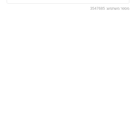
מספר משתמש:
3547685