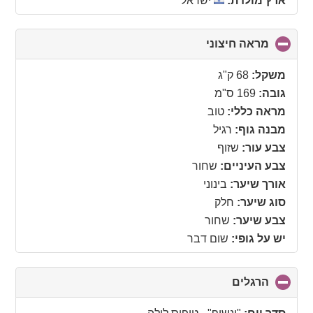
ארץ מולדת:
ישראל
מראה חיצוני
click
to
collapse
משקל:
68 ק"ג
contents
גובה:
169 ס"מ
מראה כללי:
טוב
מבנה גוף:
רגיל
צבע עור:
שזוף
צבע העיניים:
שחור
אורך שיער:
בינוני
סוג שיער:
חלק
צבע שיער:
שחור
יש על גופי:
שום דבר
הרגלים
click
to
collapse