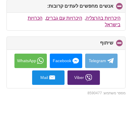
אנשים מחפשים לעתים קרובות:
click
to
collapse
היכרויות בהרצליה
,
היכרויות עם גברים
,
הכרויות
contents
בישראל
שיתוף
click
to
collapse
contents
WhatsApp
Facebook
Telegram
Mail
Viber
מספר משתמש:
8590477