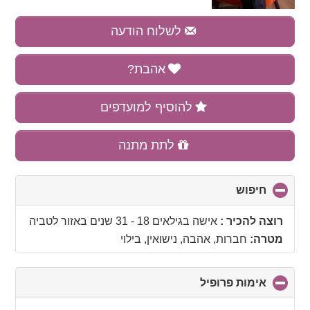
לשלוח הודעה
אהבת?
להוסיף למועדפים
לתת מתנה
חיפוש
click
to
collapse
רוצה להכיר :
אישה בגילאים 18 - 31 שנים
באזור
לטביה
contents
מטרה:
חברות, אהבה, נישואין, בילוי
אימות פרופיל
click
to