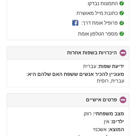
collapse
התמונות נבדקו
contents
כתובת מייל מאושרת
פרופיל אומת דרך:
מספר הטלפון אומת
היכרויות בשפות אחרות
click
to
collapse
ידיעת שפות:
עברית
contents
מעוניין להכיר אנשים ששפת האם שלהם היא:
עברית, רוסית
פרטים אישיים
click
to
collapse
מצב משפחתי:
רווק
contents
ילדים:
אין
המוצא:
אשכנזי