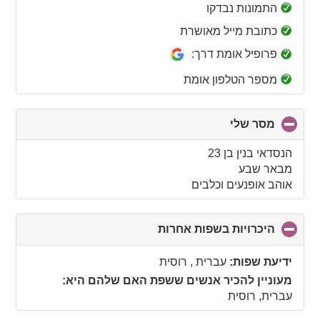
collapse
התמונות נבדקו
contents
כתובת מייל מאושרת
פרופיל אומת דרך:
מספר הטלפון אומת
מסר שלי
click
to
collapse
הנסדאי בנין בן 23
contents
מבאר שבע
אוהב אופנעים וכלבים
היכרויות בשפות אחרות
click
to
collapse
ידיעת שפות:
עברית , רוסית
contents
מעוניין להכיר אנשים ששפת האם שלהם היא:
עברית, רוסית