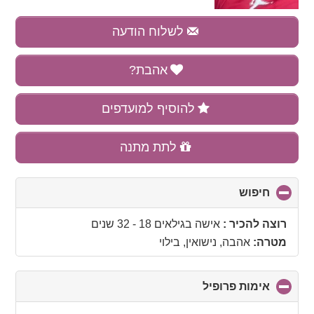
לשלוח הודעה
אהבת?
להוסיף למועדפים
לתת מתנה
חיפוש
click
to
collapse
רוצה להכיר :
אישה בגילאים 18 - 32 שנים
contents
מטרה:
אהבה, נישואין, בילוי
אימות פרופיל
click
to