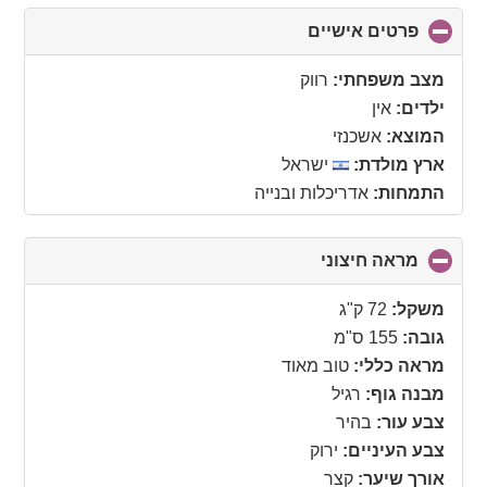
פרטים אישיים
click
to
collapse
מצב משפחתי:
רווק
contents
ילדים:
אין
המוצא:
אשכנזי
ארץ מולדת:
ישראל
התמחות:
אדריכלות ובנייה
מראה חיצוני
click
to
collapse
משקל:
72 ק"ג
contents
גובה:
155 ס"מ
מראה כללי:
טוב מאוד
מבנה גוף:
רגיל
צבע עור:
בהיר
צבע העיניים:
ירוק
אורך שיער:
קצר