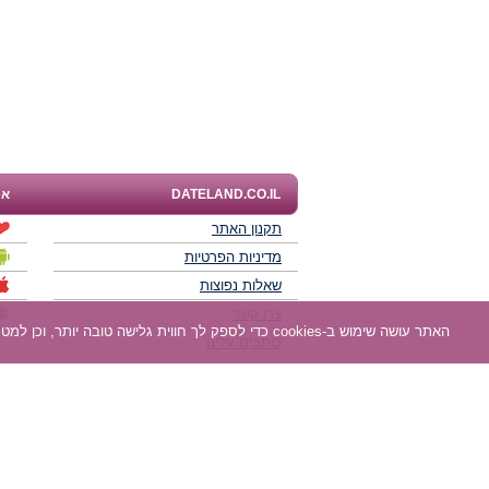
DATELAND.CO.IL
אפ
תקנון האתר
מדיניות הפרטיות
שאלות נפוצות
צרו קשר
האתר עושה שימוש ב-cookies כדי לספק לך חווית גלישה טובה יותר, וכן למטרות סטטיסטיקה, אפיון ושיווק. למידע נוסף
כותבים עלינו
תוכנית שותפים
חוות דעת של גולשים
לאנשים עם מוגבליות
DATELAND - רשת אתרי הכרויות הגדולה בישראל מאז 2008.