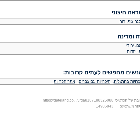
ראה חיצוני
נה גוף: רזה
ת ומדינה
: יהודי
: יהדות
נשים מחפשים לעתים קרובות:
רויות בהרצליה
,
היכרויות עם גברים
,
אתר הכרויות
בת של הכרטיס:
https://dateland.co.il/u/da8187188325088
פר משתמש:
14905843