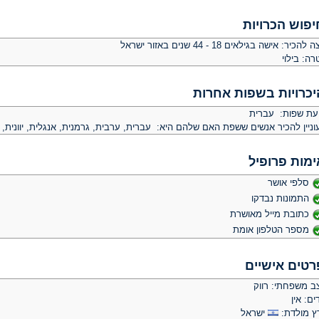
יפוש הכרויות
צה להכיר:
אישה בגילאים 18 - 44 שנים באזור ישראל
רה:
בילוי
יכרויות בשפות אחרות
יעת שפות: עברית
ניין להכיר אנשים ששפת האם שלהם היא: עברית, ערבית, גרמנית, אנגלית, יוונית, ר
ימות פרופיל
סלפי אושר
התמונות נבדקו
כתובת מייל מאושרת
מספר הטלפון אומת
רטים אישיים
ב משפחתי: רווק
ים: אין
ץ מולדת:
ישראל