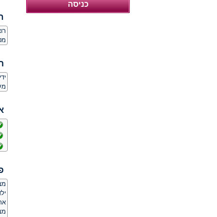
ח
רו
מט
ה
יד
מע
א
פ
מצ
ילד
אר
מצ