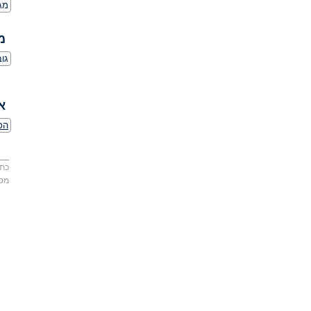
מג
מ
גובה:
א
הכ
כתו
מס