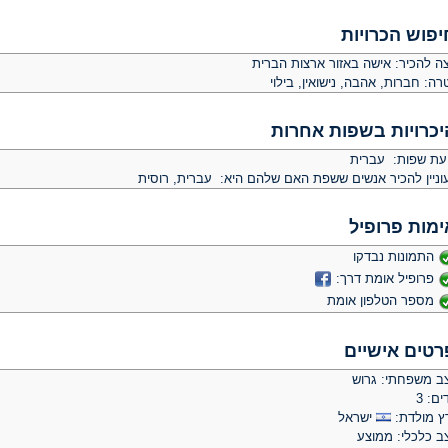
יפוש הכרויות
צה להכיר:
אישה באזור ארצות הברית
רה:
חברות, אהבה, נישואין, בילוי
יכרויות בשפות אחרות
יעת שפות: עברית
וניין להכיר אנשים ששפת האם שלהם היא: עברית, רוסית
ימות פרופיל
התמונות נבדקו
פרופיל אומת דרך:
מספר הטלפון אומת
רטים אישיים
ב משפחתי: גרוש
ים: 3
ץ מולדת:
ישראל
ב כלכלי: ממוצע