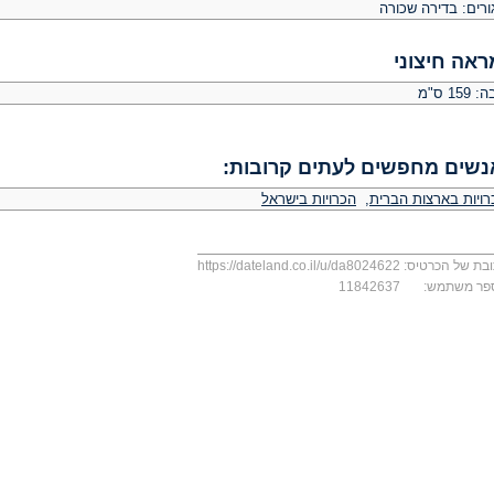
ורים: בדירה שכורה
ראה חיצוני
 159 ס"מ
נשים מחפשים לעתים קרובות:
רויות בארצות הברית
,
הכרויות בישראל
בת של הכרטיס:
https://dateland.co.il/u/da8024622
פר משתמש:
11842637