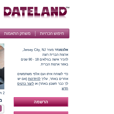
חיפוש הכרויות
משחק התאמות
אלכסנדר
מעיר Jersey City, NJ,
ארצות הברית רוצה
להכיר אישה בגילאים 18 - 90 שנים
באזור ארצות הברית.
כדי לשוחח איתו ועם אלפי משתמשים
אחרים באתר, עליך
להיזדהות
(אם יש
לך כבר חשבון באתר) או
ליצור כרטיס
חדש
.
2 תמונות
מ