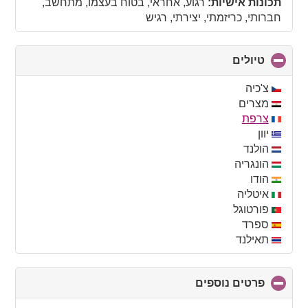
תכונות אישיות:
רגוע, אחראי, בטוח בעצמו, מתחשב,
חברותי, כריזמתי, יצירתי, רגיש
טיולים
click
to
collapse
צ'כיה
contents
מצרים
צרפת
יוון
הולנד
הונגריה
הודו
איטליה
פורטוגל
ספרד
תאילנד
פרטים נוספים
click
to