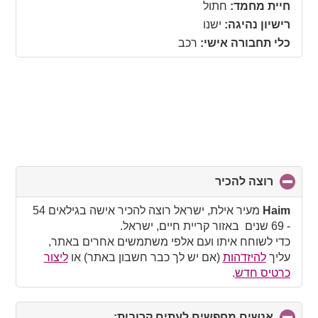
collapse
חיית מחמד:
חתול
contents
רישיון נהיגה:
ישנו
כלי תחבורה אישי:
רכב
רוצה להכיר
click
to
collapse
Haim
מעיר אילת, ישראל רוצה להכיר אישה בגילאים 54
contents
- 69 שנים באזור קריית חיים, ישראל.
כדי לשוחח איתו ועם אלפי משתמשים אחרים באתר,
עליך
להיזדהות
(אם יש לך כבר חשבון באתר) או
ליצור
כרטיס חדש
.
אנשים מחפשים לעתים קרובות:
click