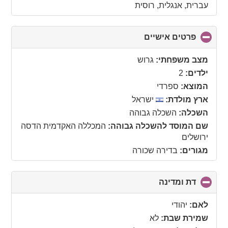
עברית, אנגלית, רוסית
פרטים אישיים
click
to
collapse
מצב משפחתי:
גרוש
contents
ילדים:
2
המוצא:
ספרדי
ארץ מולדת:
ישראל
השכלה:
השכלה גבוהה
שם המוסד להשכלה גבוהה:
המכללה האקדמית הדסה
ירושלים
מגורים:
בדירה שכורה
דת ומדינה
click
to
collapse
לאם:
יהודי
contents
שמירת שבת:
לא