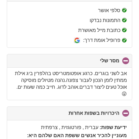
to
collapse
סלפי אושר
contents
התמונות נבדקו
כתובת מייל מאושרת
פרופיל אומת דרך:
מסר שלי
click
to
collapse
אב לשני בוגרים. כרגע אופטומטריסט בהלפרין ביג אילת
contents
ממתין לזמן הנכון לעבור צפונה.נהנה מטיולים מוסיקה
אוכל טעים ליצור דברים.אוהב לדוג. חייב כמה שעות ים.
😜
היכרויות בשפות אחרות
click
to
collapse
ידיעת שפות:
עברית , פורטוגזית , צרפתית
contents
מעוניין להכיר אנשים ששפת האם שלהם היא: