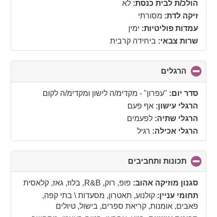
הולכ/ת לבית כנסת:
לא
זיקה לדת:
מסורתי
עמדות פוליטיות:
ימין
שרות צבאי:
ביחידה קרבית
הרגלים
click
to
collapse
סדר יום:
"עפרון" - מקדימ/ה לישון ומקדימ/ה לקום
contents
הרגלי עישון:
אף פעם
הרגלי שתיה:
לפעמים
הרגלי אכילה:
רגיל
תכונות ותחביבים
click
to
collapse
סגנון מוזיקה אהוב:
פופ, רוק, R&B, בלוז, גאז, קלאסית
contents
תחומי עניין:
קולנוע, תאטרון, מסעדות \ בתי קפה,
פאבים, אומנות, קריאת ספרים, בישול, טיולים