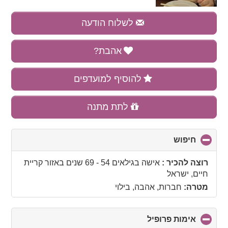
לשלוח הודעה
אהבת?
להוסיף למועדפים
לתת מתנה
חיפוש
click
to
collapse
רוצה להכיר :
אישה בגילאים 54 - 69 שנים
באזור
קריית
contents
חיים, ישראל
מטרה:
חברות, אהבה, בילוי
אימות פרופיל
click