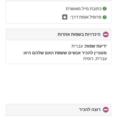
to
collapse
כתובת מייל מאושרת
contents
פרופיל אומת דרך:
היכרויות בשפות אחרות
click
to
collapse
ידיעת שפות:
עברית
contents
מעוניין להכיר אנשים ששפת האם שלהם היא:
עברית, רוסית
רוצה להכיר
click
to