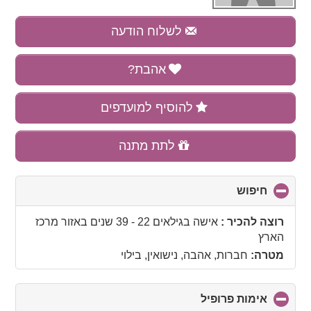
לשלוח הודעה
אהבת?
להוסיף למועדפים
לתת מתנה
חיפוש
click
to
collapse
רוצה להכיר :
אישה בגילאים 22 - 39 שנים
באזור
מרכז
contents
הארץ
מטרה:
חברות, אהבה, נישואין, בילוי
אימות פרופיל
click