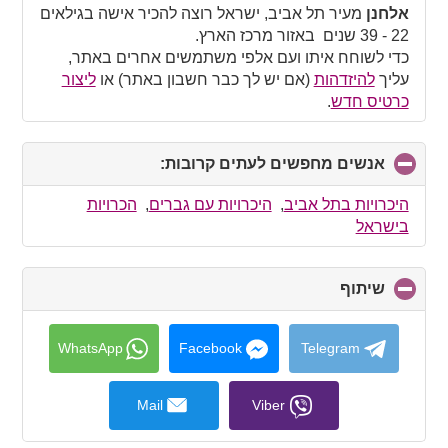
collapse
אלחנן
מעיר תל אביב, ישראל רוצה להכיר אישה בגילאים
contents
22 - 39 שנים באזור מרכז הארץ.
כדי לשוחח איתו ועם אלפי משתמשים אחרים באתר,
עליך
להיזדהות
(אם יש לך כבר חשבון באתר) או
ליצור
כרטיס חדש
.
אנשים מחפשים לעתים קרובות:
click
to
collapse
היכרויות בתל אביב
,
היכרויות עם גברים
,
הכרויות
contents
בישראל
שיתוף
click
to
collapse
contents
WhatsApp
Facebook
Telegram
Mail
Viber