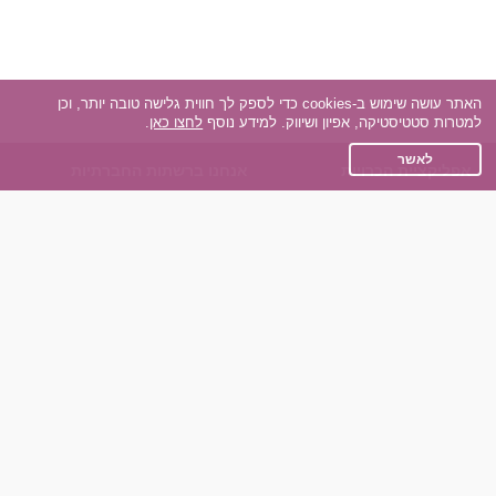
האתר עושה שימוש ב-cookies כדי לספק לך חווית גלישה טובה יותר, וכן
למטרות סטטיסטיקה, אפיון ושיווק. למידע נוסף
לחצו כאן
.
לאשר
אפליקציית הכרויות
אנחנו ברשתות החברתיות
על אפליקצית הכרויות
Facebook
הכרויות עבור Android
Instagram
הכרויות עבור iOS
TikTok
רות - צ'אט בוט הכרויות
Dateland.co.il
השותפים שלנו
תקנון
הכרויות לאקדמאים
מדיניות הפרטיות
הכרויות לגילאים 50+
שאלות נפוצות
כפיות (capiyot) הכרויות
כותבים עלינו
הכרויות בליינד דייט
צרו קשר
הכרויות גייז
תוכנית שותפים