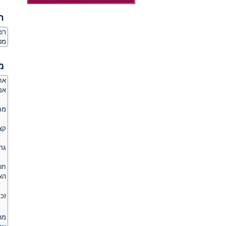
ח
רו
מט
מ
אחרי 3.5 שנים של קשר רציני - ה
אם
מח
קצת 
גר
חו
האמ
זכ
מה