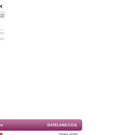
א
הי
כתו
מס
DATELAND.CO.IL
אפ
תקנון האתר