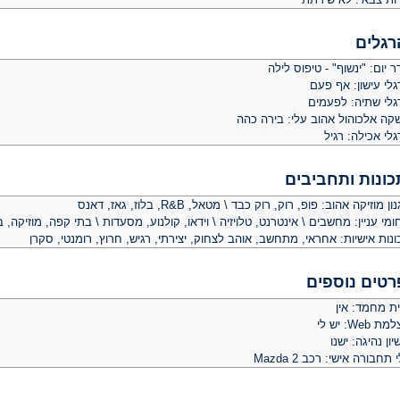
רגלים
 יום: "ינשוף" - טיפוס לילה
לי עישון: אף פעם
גלי שתיה: לפעמים
קה אלכוהול אהוב עלי: בירה כהה
לי אכילה: רגיל
כונות ותחביבים
ן מוזיקה אהוב: פופ, רוק, רוק כבד \ מטאל, R&B, בלוז, גאז, דאנס
מי עניין: מחשבים \ אינטרנט, טלויזיה \ וידאו, קולנוע, מסעדות \ בתי קפה, מוזיקה, ב
נות אישיות: אחראי, מתחשב, אוהב לצחוק, יצירתי, רגיש, חרוץ, רומנטי, סקרן
רטים נוספים
ית מחמד: אין
 Web: יש לי
יון נהיגה: ישנו
 תחבורה אישי: רכב Mazda 2