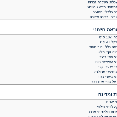
כלה: השכלה גבוהה
מחות: מידע טכנולוגי
ב כלכלי: ממוצע
ורים: בדירה שכורה
ראה חיצוני
 182 ס"מ
: 90 ק"ג
אה כללי: טוב מאוד
נה גוף: מלא
ע עור: בהיר
 העיניים: חום
רך שיער: קצר
ג שיער: מתולתל
ע שיער: שטני
על גופי: שום דבר
ת ומדינה
: יהדות
ה לדת: חילוני
ות פוליטיות: מרכז
ות צבאי: לא שירתתי