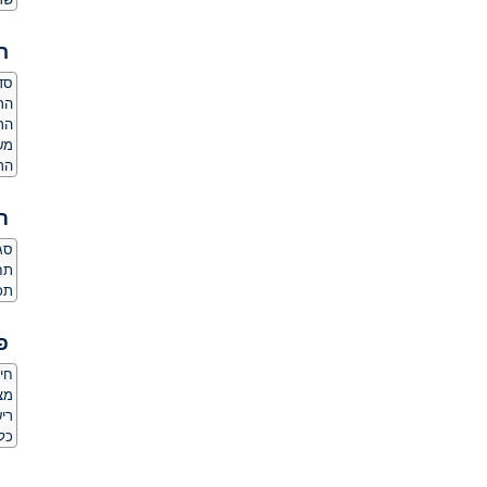
ה
סדר
הרג
הר
מש
הרג
ת
סגנו
תחו
תכו
פ
חי
מצלמת
ריש
כלי