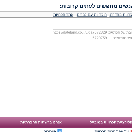
נשים מחפשים לעתים קרובות:
כרויות בחדרה
,
היכרויות עם גברים
,
אתר הכרויות
בת של הכרטיס:
https://dateland.co.il/u/da7672329
פר משתמש:
5720759
ליקציית הכרויות במובייל
אנחנו ברשתות החברתיות
על אפליקצית הכרויות
פייסבוק