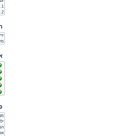
עם
1. מעשנות (אני לא יכול להריח סיגריות)
2. תלותיות רגשית (אני אדם שזקוק לחופש)
ה
יד
מע
א
פ
מצ
ילד
המ
אר