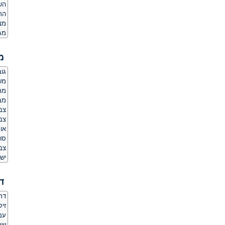
הש
הת
מצ
מג
מ
גובה:
משקל
מר
מב
צב
צבע
או
סו
צב
יש 
ד
דת
זיק
עמד
שר