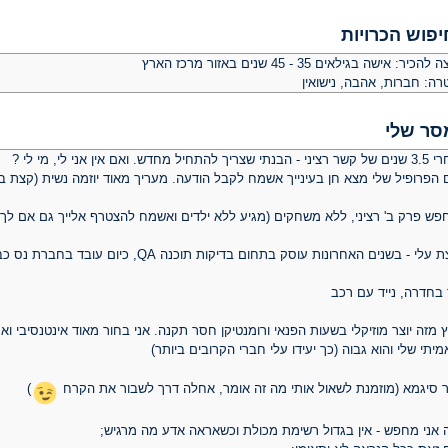
יפוש הכרויות
צה להכיר:
אישה בגילאים 35 - 45 שנים באזור מרכז הארץ
רה:
חברות, אהבה, נישואין
סר שלי
בנתי שצריך להתחיל מחדש. ואם אין אני לי, מי לי ?
 הפרופיל שלי מצא חן בעינייך אשמח לקבל הודעה. מעריך מאוד יוזמה נשית (קצת בי
פש פרק ב' רציני, ללא משחקים (מגיע ללא ילדים ואשמח להצטרף אלייך גם אם לך כ
עלי - בשנים האחרונות עוסק בתחום בדיקות תוכנה QA, כיום עובד בחברת נס כבודק CRM בארגון רפואי
 בחדרה, נייד עם רכב
ץ מזה יוצר מוזיקלי בשעות הפנאי ורומנטיקן חסר תקנה. אני בחור מאוד אינטנסיבי 
יתי שלי והוא גבוה (כך יעידו עלי חברי הקרובים ביותר)
ר סיגמא (מוזמנת לשאול אותי מה זה אומר, אחלה דרך לשבור את הקרח
)
 אני מחפש - אין בגדול רשימת מכולת וכשאראה אדע מה מרגיש;