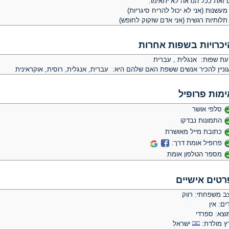
 זאת ככל הנראה לא יתאימו:
יכרויות בשפות אחרות
יעת שפות: אנגלית , עברית
וניין להכיר אנשים ששפת האם שלהם היא: עברית, אנגלית, רוסית, אוקראינית
ימות פרופיל
סלפי אושר
התמונות נבדקו
כתובת מייל מאושרת
פרופיל אומת דרך:
מספר הטלפון אומת
רטים אישיים
ב משפחתי: רווק
ים: אין
וצא: ספרדי
ץ מולדת:
ישראל