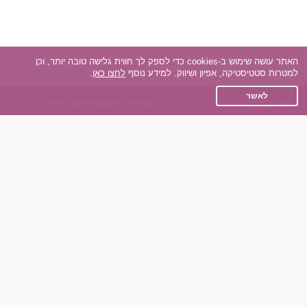
האתר עושה שימוש ב-cookies כדי לספק לך חווית גלישה טובה יותר, וכן
למטרות סטטיסטיקה, אפיון ושיווק. למידע נוסף
לחצו כאן
.
לאשר
אפליקציית הכרויות
אנחנו ברשתות החברתיות
על אפליקצית הכרויות
Facebook
הכרויות עבור Android
Instagram
הכרויות עבור iOS
TikTok
רות - צ'אט בוט הכרויות
Dateland.co.il
השותפים שלנו
תקנון
הכרויות לאקדמאים
מדיניות הפרטיות
הכרויות לגילאים 50+
שאלות נפוצות
כפיות (capiyot) הכרויות
כותבים עלינו
הכרויות בליינד דייט
צרו קשר
הכרויות גייז
תוכנית שותפים