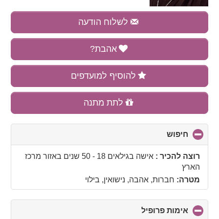
לשלוח הודעה
אהבת?
להוסיף למועדפים
לתת מתנה
חיפוש
click
to
collapse
רוצה להכיר :
אישה בגילאים 18 - 50 שנים
באזור
מרכז
contents
הארץ
מטרה:
חברות, אהבה, נישואין, בילוי
אימות פרופיל
click