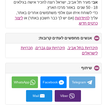
collapse
אבי
מעיר תל אביב, ישראל רוצה להכיר אישה בגילאים
contents
18 - 50 שנים באזור מרכז הארץ.
כדי לשוחח איתו ועם אלפי משתמשים אחרים באתר,
עליך
להיזדהות
(אם יש לך כבר חשבון באתר) או
ליצור
כרטיס חדש
.
אנשים מחפשים לעתים קרובות:
click
to
collapse
היכרויות בתל אביב
,
היכרויות עם גברים
,
הכרויות
contents
לישראלים
שיתוף
click
to
collapse
contents
WhatsApp
Facebook
Telegram
Mail
Viber