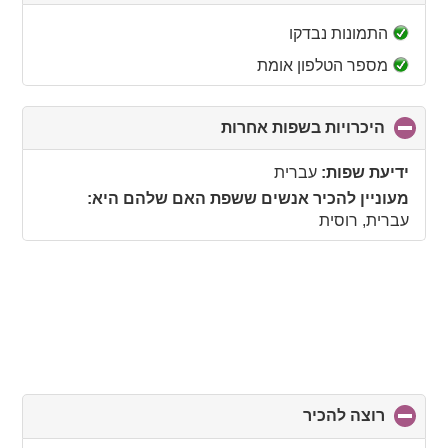
to
collapse
התמונות נבדקו
contents
מספר הטלפון אומת
היכרויות בשפות אחרות
click
to
collapse
ידיעת שפות:
עברית
contents
מעוניין להכיר אנשים ששפת האם שלהם היא:
עברית, רוסית
רוצה להכיר
click
to