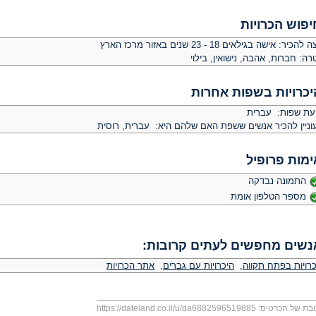
יפוש הכרויות
צה להכיר:
אישה בגילאים 18 - 23 שנים באזור מרכז הארץ
רה:
חברות, אהבה, נישואין, בילוי
יכרויות בשפות אחרות
יעת שפות: עברית
וניין להכיר אנשים ששפת האם שלהם היא: עברית, רוסית
ימות פרופיל
התמונה נבדקה
מספר הטלפון אומת
נשים מחפשים לעתים קרובות:
כרויות בפתח תקווה
,
היכרויות עם גברים
,
אתר הכרויות
בת של הכרטיס:
https://dateland.co.il/u/da6882596519885