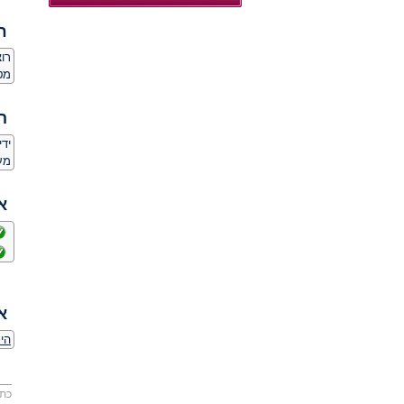
ח
רו
מט
ה
יד
מע
א
א
הי
כתו