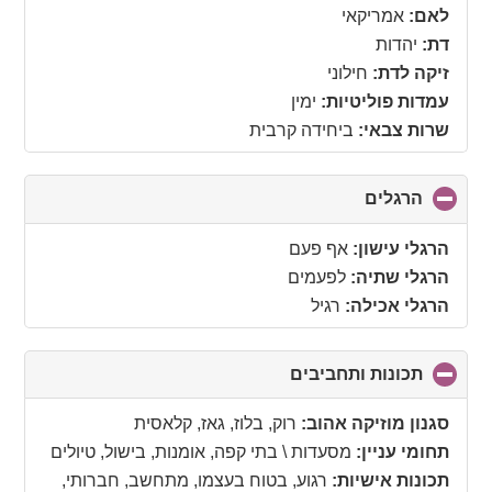
collapse
לאם:
אמריקאי
contents
דת:
יהדות
זיקה לדת:
חילוני
עמדות פוליטיות:
ימין
שרות צבאי:
ביחידה קרבית
הרגלים
click
to
collapse
הרגלי עישון:
אף פעם
contents
הרגלי שתיה:
לפעמים
הרגלי אכילה:
רגיל
תכונות ותחביבים
click
to
collapse
סגנון מוזיקה אהוב:
רוק, בלוז, גאז, קלאסית
contents
תחומי עניין:
מסעדות \ בתי קפה, אומנות, בישול, טיולים
תכונות אישיות:
רגוע, בטוח בעצמו, מתחשב, חברותי,