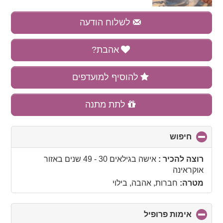
לשלוח הודעה
אהבת?
להוסיף למועדפים
לתת מתנה
חיפוש
click
to
collapse
רוצה להכיר :
אישה בגילאים 30 - 49 שנים
באזור
contents
אוקראינה
מטרה:
חברות, אהבה, בילוי
אימות פרופיל
click