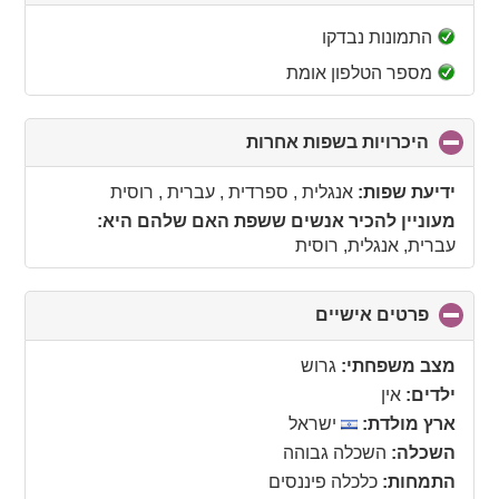
to
collapse
התמונות נבדקו
contents
מספר הטלפון אומת
היכרויות בשפות אחרות
click
to
collapse
ידיעת שפות:
אנגלית , ספרדית , עברית , רוסית
contents
מעוניין להכיר אנשים ששפת האם שלהם היא:
עברית, אנגלית, רוסית
פרטים אישיים
click
to
collapse
מצב משפחתי:
גרוש
contents
ילדים:
אין
ארץ מולדת:
ישראל
השכלה:
השכלה גבוהה
התמחות:
כלכלה פיננסים