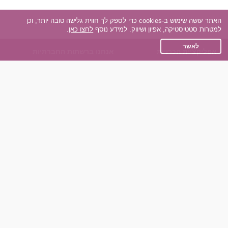
האתר עושה שימוש ב-cookies כדי לספק לך חווית גלישה טובה יותר, וכן
למטרות סטטיסטיקה, אפיון ושיווק. למידע נוסף
לחצו כאן
.
לאשר
אפליקציית הכרויות
אנחנו ברשתות החברתיות
על אפליקצית הכרויות
Facebook
הכרויות עבור Android
Instagram
הכרויות עבור iOS
TikTok
רות - צ'אט בוט הכרויות
Dateland.co.il
השותפים שלנו
תקנון
הכרויות לאקדמאים
מדיניות הפרטיות
הכרויות לגילאים 50+
שאלות נפוצות
כפיות (capiyot) הכרויות
כותבים עלינו
הכרויות בליינד דייט
צרו קשר
הכרויות גייז
תוכנית שותפים
אתר רגיל
חוות דעת של גולשים