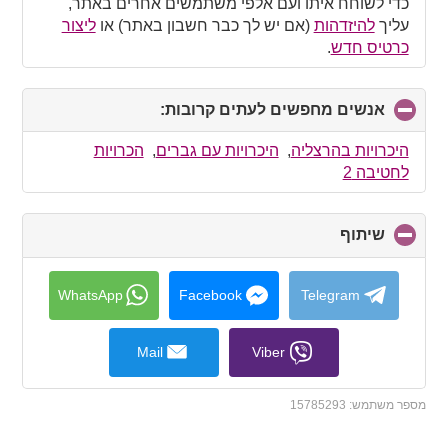
כדי לשוחח איתו ועם אלפי משתמשים אחרים באתר,
עליך
להיזדהות
(אם יש לך כבר חשבון באתר) או
ליצור
כרטיס חדש
.
אנשים מחפשים לעתים קרובות:
click
to
collapse
היכרויות בהרצליה
,
היכרויות עם גברים
,
הכרויות
contents
לחטיבה 2
שיתוף
click
to
collapse
contents
WhatsApp
Facebook
Telegram
Mail
Viber
מספר משתמש:
15785293